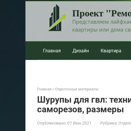
Перейти
Проект "Рем
к
контенту
Представляем лайфхак
квартиры или дома с
Главная
Дизайн
Квартира
Главная
»
Отделочные материалы
Шурупы для гвл: техн
саморезов, размеры
Опубликовано:
07 Июн 2021
Рубрика:
Отдел