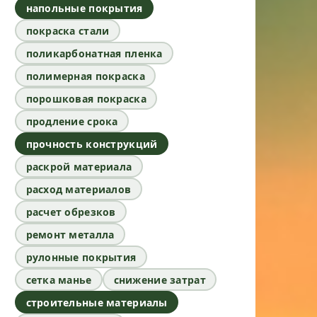
напольные покрытия
покраска стали
поликарбонатная пленка
полимерная покраска
порошковая покраска
продление срока
прочность конструкций
раскрой материала
расход материалов
расчет обрезков
ремонт металла
рулонные покрытия
сетка манье
снижение затрат
строительные материалы