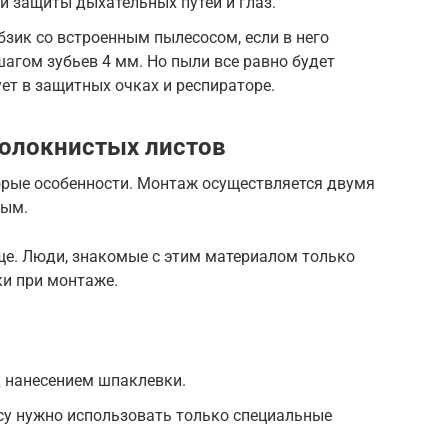
и защиты дыхательных путей и глаз.
зик со встроенным пылесосом, если в него
шагом зубьев 4 мм. Но пыли все равно будет
ет в защитных очках и респираторе.
олокнистых листов
орые особенности. Монтаж осуществляется двумя
ным.
ще. Люди, знакомые с этим материалом только
ки при монтаже.
д нанесением шпаклевки.
су нужно использовать только специальные