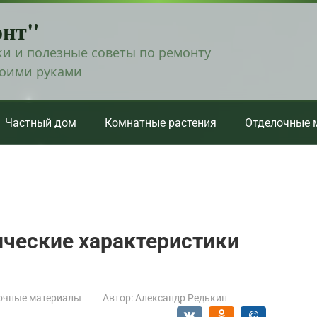
онт"
и и полезные советы по ремонту
воими руками
Частный дом
Комнатные растения
Отделочные 
ические характеристики
очные материалы
Автор:
Александр Редькин