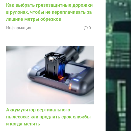
Как выбрать грязезащитные дорожки
в рулонах, чтобы не переплачивать за
лишние метры обрезков
Информация
0
Аккумулятор вертикального
пылесоса: как продлить срок службы
и когда менять