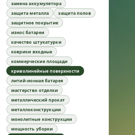
замена аккумулятора
защита металла
защита полов
защитное покрытие
износ батареи
качество штукатурки
коврики входные
коммерческие площади
криволинейные поверхности
литий-ионная батарея
мастерство отделки
металлический прокат
металлоконструкции
монолитные конструкции
мощность уборки