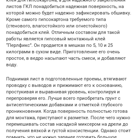
клея для гипсокартона, а для надежного закрепления
листов ГКЛ понадобиться надежная поверхность, на
которой можно будет надежно зафиксировать обшивку.
Кроме самого гипсокартона требуемого типа
(стенового, влагостойкого или огнестойкого)
понадобиться клей. Отличным составом для такой
работы является гипсовый монтажный клей
“Перлфикс”. Он продается в мешках по 5, 10 и 25
килограмм в сухом виде. Приготовление его очень
простое, в ведро насыпают часть смеси, и добавляют
воду.
Поднимая лист в подготовленные проемы, втягивают
проводку с выводов и прижимают его к основанию,
простукивая и выравнивая уровень, контролируя и
перепроверяя его. Лучше всего приобретать грунт с
антисептическими добавками и отметкой глубокого
проникновения. Когда поверхность полностью готова
для монтажа, приступают к разметке. После чего нужно
перемешивать состав насадкой миксером на дрели до
получения вязкой и густой консистенции. Однако стоит
помнить, что не нужно заранее готовить большое