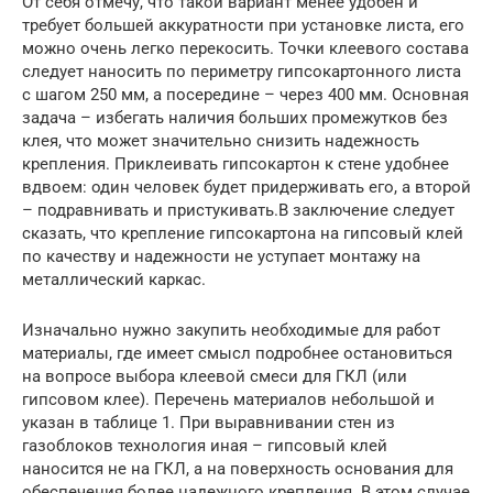
От себя отмечу, что такой вариант менее удобен и
требует большей аккуратности при установке листа, его
можно очень легко перекосить. Точки клеевого состава
следует наносить по периметру гипсокартонного листа
с шагом 250 мм, а посередине – через 400 мм. Основная
задача – избегать наличия больших промежутков без
клея, что может значительно снизить надежность
крепления. Приклеивать гипсокартон к стене удобнее
вдвоем: один человек будет придерживать его, а второй
– подравнивать и пристукивать.В заключение следует
сказать, что крепление гипсокартона на гипсовый клей
по качеству и надежности не уступает монтажу на
металлический каркас.
Изначально нужно закупить необходимые для работ
материалы, где имеет смысл подробнее остановиться
на вопросе выбора клеевой смеси для ГКЛ (или
гипсовом клее). Перечень материалов небольшой и
указан в таблице 1. При выравнивании стен из
газоблоков технология иная – гипсовый клей
наносится не на ГКЛ, а на поверхность основания для
обеспечения более надежного крепления. В этом случае