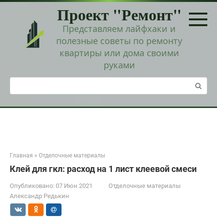
Перейти
Проект "Ремонт"
к
контенту
Представляем лайфхаки и
полезные советы по ремонту
квартиры или дома своими
руками
Поиск:
Главная
»
Отделочные материалы
Клей для гкл: расход на 1 лист клеевой смеси
Опубликовано:
07 Июн 2021
Отделочные материалы
Александр Редькин