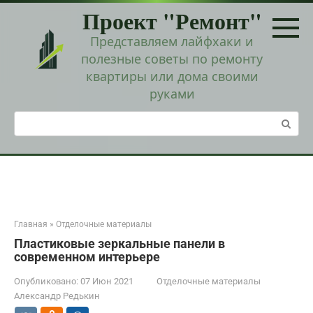
Перейти
Проект "Ремонт"
к
контенту
Представляем лайфхаки и
полезные советы по ремонту
квартиры или дома своими
руками
Поиск:
Главная
»
Отделочные материалы
Пластиковые зеркальные панели в
современном интерьере
Опубликовано:
07 Июн 2021
Отделочные материалы
Александр Редькин