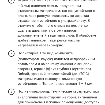
Акрил. Прочное органическое стекло (толщина 2
– 3 мм) является самым популярным
отделочным материалом, так как устойчиво к
влаге, дает ровную плоскость, не искажая
отражение и устойчиво к ультрафиолету. В
отличие от обычного стекла на нем легко
сделать царапину, поэтому наносят
дополнительный защитный слой. В обработке
требует навыков – при резке массив
нагревается неравномерно.
Полистирол. Это вид композита
(полистирол+каучук) является непрозрачным
полимером и амальгаму наносят с лицевой
стороны, теряя эффект глубины (оргстекло).
Гибкий, прочный, термостойкий (до +70°С)
материал имеет высокую химическую
устойчивость. Толщина составляет 1 – 3 мм.
Поливинилхлорид. Технические характеристики
аналогичны полистиролу, не горит, гигиеничен
для применения в жилых помещениях, доступен