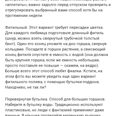
«аппетиты», важно задолго перед отпуском проверить и
отрегулировать выбранный вами способ хотя бы на
протяжении недели
Фитильный. Этот вариант требует пересадки цветка.
Для каждого любимца подготовьте длинный фитиль
(шнур, можно взять свернутый трубочкой толстый
бинт). Один его конец уложите на дно горшка, свернув
кольцами. Посадите в горшок растение, а свисающий
конец фитиля опустите в емкость с водой (она должна
быть крупнее горшка; если же емкость небольшая,
просто поставьте ее повыше — скажем, на ведро).
Больше всего этот способ любят фиалки. Кстати, на
этом фото вы можете увидеть еще один вариант
фитильного полива, с помощью бутылки-поддона.
Находчиво, не так ли?
Перевернутая бутылка. Способ для больших горшков.
Наберите в бутылку воды. Традиционно используют
пластиковые, но люди с фантазией применяют даже
винные. В крышке проделайте маленькую дырочку