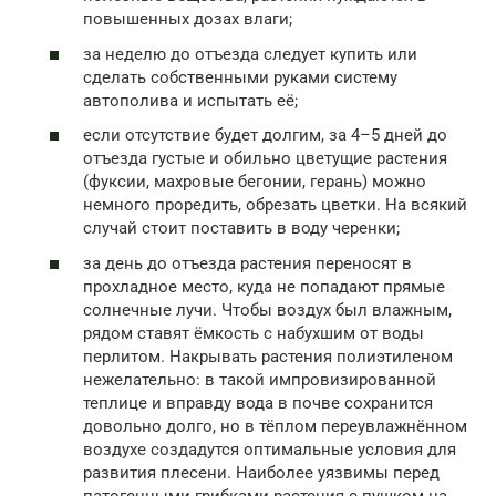
повышенных дозах влаги;
за неделю до отъезда следует купить или
сделать собственными руками систему
автополива и испытать её;
если отсутствие будет долгим, за 4–5 дней до
отъезда густые и обильно цветущие растения
(фуксии, махровые бегонии, герань) можно
немного проредить, обрезать цветки. На всякий
случай стоит поставить в воду черенки;
за день до отъезда растения переносят в
прохладное место, куда не попадают прямые
солнечные лучи. Чтобы воздух был влажным,
рядом ставят ёмкость с набухшим от воды
перлитом. Накрывать растения полиэтиленом
нежелательно: в такой импровизированной
теплице и вправду вода в почве сохранится
довольно долго, но в тёплом переувлажнённом
воздухе создадутся оптимальные условия для
развития плесени. Наиболее уязвимы перед
патогенными грибками растения с пушком на