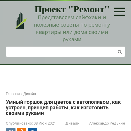
Перейти
Проект "Ремонт"
к
контенту
Представляем лайфхаки и
полезные советы по ремонту
квартиры или дома своими
руками
Поиск:
Главная
»
Дизайн
Умный горшок для цветов с автополивом, как
устроен, принцип работы, как изготовить
своими руками
Опубликовано:
08 Июн 2021
Дизайн
Александр Редькин