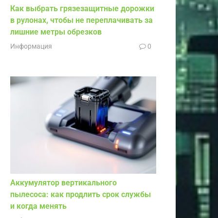
Как выбрать грязезащитные дорожки
в рулонах, чтобы не переплачивать за
лишние метры обрезков
Информация
0
Аккумулятор вертикального
пылесоса: как продлить срок службы
и когда менять