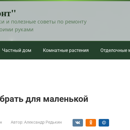
онт"
и и полезные советы по ремонту
воими руками
Частный дом
Комнатные растения
Отделочные 
брать для маленькой
н
Автор:
Александр Редькин