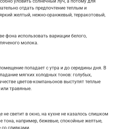
собно уловить солнечный луч, а потому для
ательно отдать предпочтение теплым и
ркий желтый, нежно-оранжевый, терракотовый,
тве фона использовать вариации белого,
ипяченого молока.
помещение попадает с утра и до середины дня. В
ладание мягких холодных тонов: голубых,
ачестве цветов-компаньонов выступят теплые
 или травяные.
 не светит в окно, на кухне не казалось слишком
 тона, например, бежевые, спокойные желтые,
 со сливками.