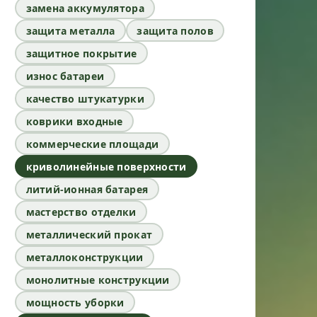
замена аккумулятора
защита металла
защита полов
защитное покрытие
износ батареи
качество штукатурки
коврики входные
коммерческие площади
криволинейные поверхности
литий-ионная батарея
мастерство отделки
металлический прокат
металлоконструкции
монолитные конструкции
мощность уборки