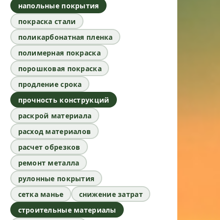
напольные покрытия
покраска стали
поликарбонатная пленка
полимерная покраска
порошковая покраска
продление срока
прочность конструкций
раскрой материала
расход материалов
расчет обрезков
ремонт металла
рулонные покрытия
сетка манье
снижение затрат
строительные материалы