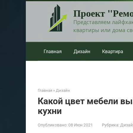
Перейти
Проект "Рем
к
контенту
Представляем лайфхак
квартиры или дома с
Главная
Дизайн
Квартира
Главная
»
Дизайн
Какой цвет мебели вы
кухни
Опубликовано:
08 Июн 2021
Рубрика:
Дизай