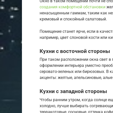
Окно в таком помещении почти не спо
создания комфортной обстановки
жел
ненасыщенным гаммам, таким как нея
кремовый и спокойный салатовый.
Помещение станет ярче, если в качес
например, цвет слоновой кости или к
Кухни с восточной стороны
При таком расположении окна свет в 
оформлении интерьера уместно преоб
серовато-зеленых или бирюзовых. В к
акценты: желтые, апельсиновые, алые
Кухни с западной стороны
Чтобы ранним утром, когда солнце еще
холодно, лучше выбирать согревающие
терракотовые, сосновые, оттенка кофе