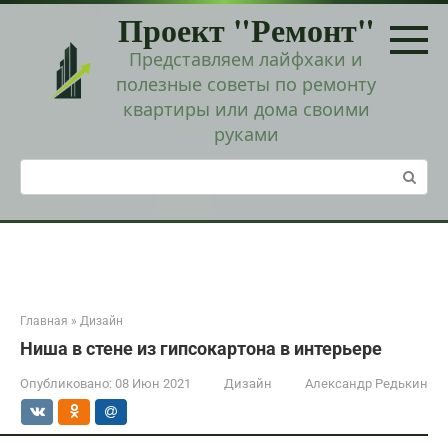
Перейти
Проект "Ремонт"
к
контенту
Представляем лайфхаки и
полезные советы по ремонту
квартиры или дома своими
руками
Поиск:
Главная
»
Дизайн
Ниша в стене из гипсокартона в интерьере
Опубликовано:
08 Июн 2021
Дизайн
Александр Редькин