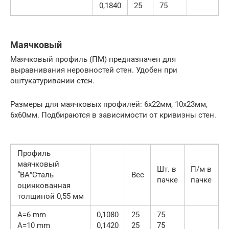
0,1840
25
75
Маячковый
Маячковый профиль (ПМ) предназначен для
выравнивания неровностей стен. Удобен при
оштукатуривании стен.
Размеры для маячковых профилей: 6х22мм, 10х23мм,
6х60мм. Подбираются в зависимости от кривизны стен.
Профиль
маячковый
Шт. в
П/м в
“ВА”Сталь
Вес
пачке
пачке
оцинкованная
толщиной 0,55 мм
А=6 mm
0,1080
25
75
А=10 mm
0,1420
25
75