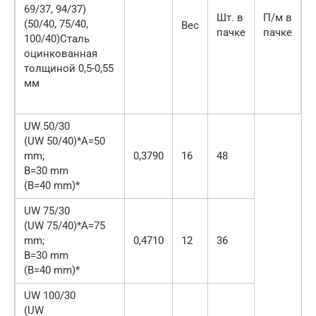
69/37, 94/37)
Шт. в
П/м в
(50/40, 75/40,
Вес
пачке
пачке
100/40)Сталь
оцинкованная
толщиной 0,5-0,55
мм
UW 50/30
(UW 50/40)*А=50
mm;
0,3790
16
48
B=30 mm
(B=40 mm)*
UW 75/30
(UW 75/40)*А=75
mm;
0,4710
12
36
B=30 mm
(B=40 mm)*
UW 100/30
(UW