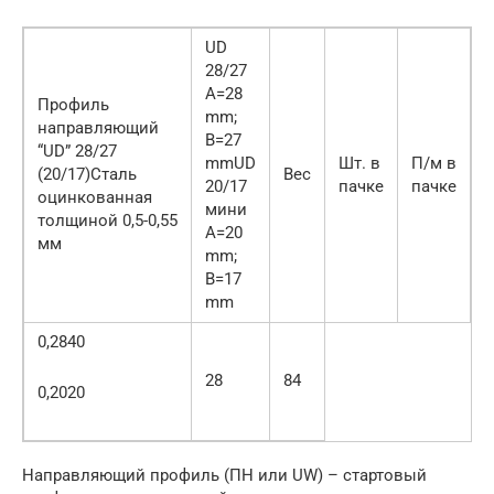
UD
28/27
А=28
Профиль
mm;
направляющий
B=27
“UD” 28/27
mmUD
Шт. в
П/м в
(20/17)Сталь
Вес
20/17
пачке
пачке
оцинкованная
мини
толщиной 0,5-0,55
А=20
мм
mm;
B=17
mm
0,2840
28
84
0,2020
Направляющий профиль (ПН или UW) – стартовый