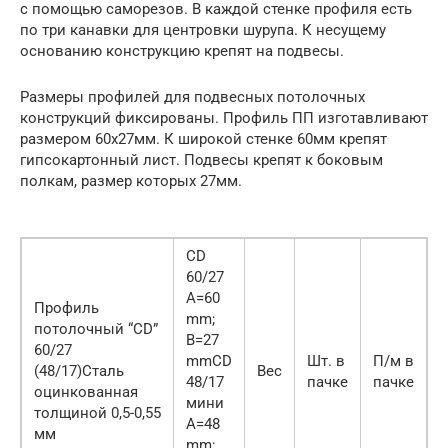
с помощью саморезов. В каждой стенке профиля есть
по три канавки для центровки шурупа. К несущему
основанию конструкцию крепят на подвесы.
Размеры профилей для подвесных потолочных
конструкций фиксированы. Профиль ПП изготавливают
размером 60х27мм. К широкой стенке 60мм крепят
гипсокартонный лист. Подвесы крепят к боковым
полкам, размер которых 27мм.
CD
60/27
А=60
Профиль
mm;
потолочный “CD”
B=27
60/27
mmCD
Шт. в
П/м в
(48/17)Сталь
Вес
48/17
пачке
пачке
оцинкованная
мини
толщиной 0,5-0,55
А=48
мм
mm;