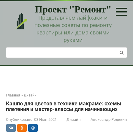
Перейти
Проект "Ремонт"
к
контенту
Представляем лайфхаки и
полезные советы по ремонту
квартиры или дома своими
руками
Поиск:
Главная
»
Дизайн
Кашпо для цветов в технике макраме: схемы
плетения и мастер-классы для начинающих
Опубликовано:
08 Июн 2021
Дизайн
Александр Редькин