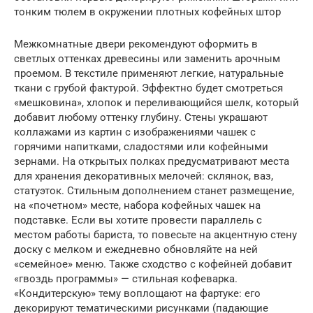
тонким тюлем в окружении плотных кофейных штор
Межкомнатные двери рекомендуют оформить в
светлых оттенках древесины или заменить арочным
проемом. В текстиле применяют легкие, натуральные
ткани с грубой фактурой. Эффектно будет смотреться
«мешковина», хлопок и переливающийся шелк, который
добавит любому оттенку глубину. Стены украшают
коллажами из картин с изображениями чашек с
горячими напитками, сладостями или кофейными
зернами. На открытых полках предусматривают места
для хранения декоративных мелочей: склянок, ваз,
статуэток. Стильным дополнением станет размещение,
на «почетном» месте, набора кофейных чашек на
подставке. Если вы хотите провести параллель с
местом работы бариста, то повесьте на акцентную стену
доску с мелком и ежедневно обновляйте на ней
«семейное» меню. Также сходство с кофейней добавит
«гвоздь программы» — стильная кофеварка.
«Кондитерскую» тему воплощают на фартуке: его
декорируют тематическими рисунками (падающие