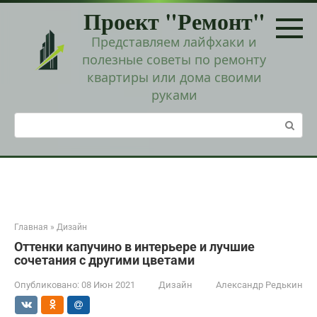
Перейти
Проект "Ремонт"
к
контенту
Представляем лайфхаки и
полезные советы по ремонту
квартиры или дома своими
руками
Поиск:
Главная
»
Дизайн
Оттенки капучино в интерьере и лучшие
сочетания с другими цветами
Опубликовано:
08 Июн 2021
Дизайн
Александр Редькин