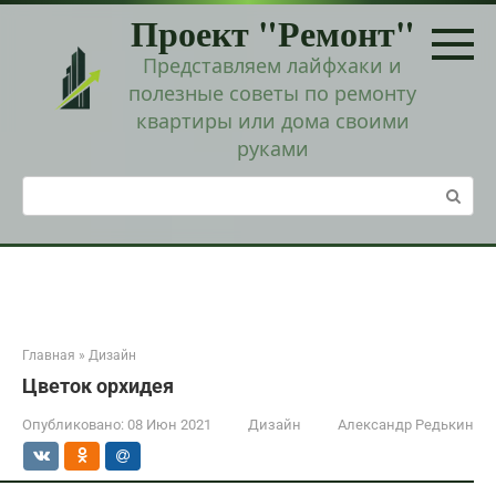
Перейти
Проект "Ремонт"
к
контенту
Представляем лайфхаки и
полезные советы по ремонту
квартиры или дома своими
руками
Поиск:
Главная
»
Дизайн
Цветок орхидея
Опубликовано:
08 Июн 2021
Дизайн
Александр Редькин