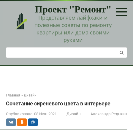
Перейти
Проект "Ремонт"
к
контенту
Представляем лайфхаки и
полезные советы по ремонту
квартиры или дома своими
руками
Поиск:
Главная
»
Дизайн
Сочетание сиреневого цвета в интерьере
Опубликовано:
08 Июн 2021
Дизайн
Александр Редькин