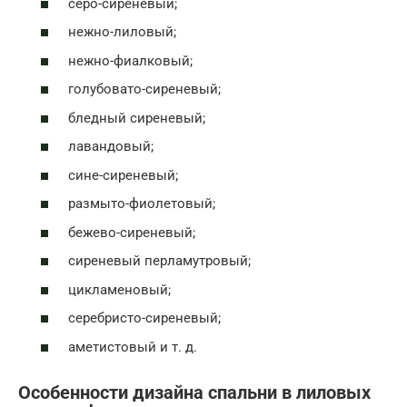
серо-сиреневый;
нежно-лиловый;
нежно-фиалковый;
голубовато-сиреневый;
бледный сиреневый;
лавандовый;
сине-сиреневый;
размыто-фиолетовый;
бежево-сиреневый;
сиреневый перламутровый;
цикламеновый;
серебристо-сиреневый;
аметистовый и т. д.
Особенности дизайна спальни в лиловых