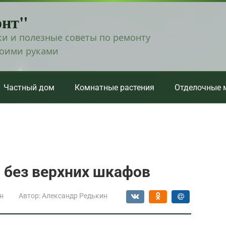
онт"
и и полезные советы по ремонту
воими руками
Частный дом
Комнатные растения
Отделочные 
и без верхних шкафов
н
Автор:
Александр Редькин