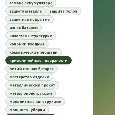
замена аккумулятора
защита металла
защита полов
защитное покрытие
износ батареи
качество штукатурки
коврики входные
коммерческие площади
криволинейные поверхности
литий-ионная батарея
мастерство отделки
металлический прокат
металлоконструкции
монолитные конструкции
мощность уборки