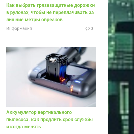
Как выбрать грязезащитные дорожки
в рулонах, чтобы не переплачивать за
лишние метры обрезков
Информация
0
Аккумулятор вертикального
пылесоса: как продлить срок службы
и когда менять