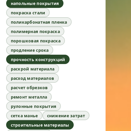
напольные покрытия
покраска стали
поликарбонатная пленка
полимерная покраска
порошковая покраска
продление срока
прочность конструкций
раскрой материала
расход материалов
расчет обрезков
ремонт металла
рулонные покрытия
сетка манье
снижение затрат
строительные материалы