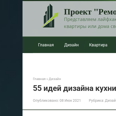
Перейти
Проект "Рем
к
контенту
Представляем лайфхак
квартиры или дома с
Главная
Дизайн
Квартира
Главная
»
Дизайн
55 идей дизайна кухн
Опубликовано:
08 Июн 2021
Рубрика:
Дизай