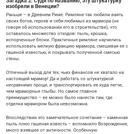
Загадка 2: Судя по названию, эту штукатурку
изобрели в Венеции?
Раньше – в Древнем Риме. Римляне так любили ваять
своих богов, героев и себя-любимых из мрамора (не
говоря об использовании его в строительстве), что
оставалось множество отходов: пыль, крошка,
испорченные блоки. Практичные римляне научились
использовать мелкую фракцию мрамора, смешивая ее с
гашеной известью, и покрывать полученной смесью
стены.
Отличный выход для тех, чьих финансов не хватало на
настоящий мрамор! Да и работать со штукатуркой
несравнимо проще, и транспортировать ее куда легче,
чем мраморные глыбы. Но самое главное
преимущество – ее можно было нанести там, где
отделка мрамором была невозможна.
Впоследствии это замечательное сочетание – каменная
пыль плюс гашеная известь – вспомнило Возрождение,
много взявшее от античности. Особенную