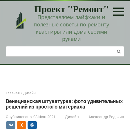
Перейти
Проект "Ремонт"
к
контенту
Представляем лайфхаки и
полезные советы по ремонту
квартиры или дома своими
руками
Поиск:
Главная
»
Дизайн
Венецианская штукатурка: фото удивительных
решений из простого материала
Опубликовано:
08 Июн 2021
Дизайн
Александр Редькин