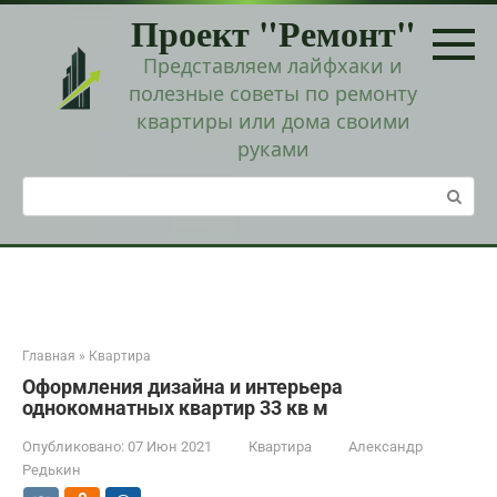
Перейти
Проект "Ремонт"
к
контенту
Представляем лайфхаки и
полезные советы по ремонту
квартиры или дома своими
руками
Поиск:
Главная
»
Квартира
Оформления дизайна и интерьера
однокомнатных квартир 33 кв м
Опубликовано:
07 Июн 2021
Квартира
Александр
Редькин