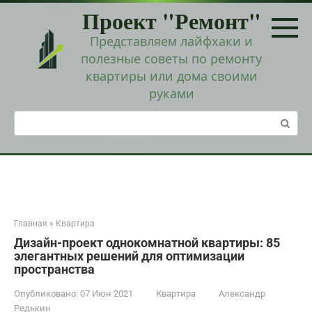
Перейти
Проект "Ремонт"
к
контенту
Представляем лайфхаки и
полезные советы по ремонту
квартиры или дома своими
руками
Поиск:
Главная
»
Квартира
Дизайн-проект однокомнатной квартиры: 85
элегантных решений для оптимизации
пространства
Опубликовано:
07 Июн 2021
Квартира
Александр
Редькин