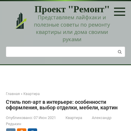
Перейти
Проект "Ремонт"
к
контенту
Представляем лайфхаки и
полезные советы по ремонту
квартиры или дома своими
руками
Поиск:
Главная
»
Квартира
Стиль поп-арт в интерьере: особенности
оформления, выбор отделки, мебели, картин
Опубликовано:
07 Июн 2021
Квартира
Александр
Редькин