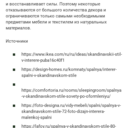
и восстанавливает силы. Поэтому некоторые
отказываются от большого количества декора и
ограничиваются только самыми необходимыми
предметами мебели и текстилем из натуральных
материалов.
Источники
https://www.ikea.com/ru/ru/ideas/skandinavskii-stil-
v-interere-puba16c40f1
https://design-homes.ru/komnaty/spalnya/interer-
spalni-v-skandinavskom-stile
https://comfortoria.ru/rooms/sleepingroom/spalnya
-v-skandinavskom-stile-sovety-po-oformleniyu/
https://foto-designa.ru/vidy-mebeli/spalni/spalnya-v-
skandinavskom-stile-72-foto-dizajn-interera-
malenkoj-spalni
https://lafoy.ru/spalnya-v-skandinavskom-stile-80-