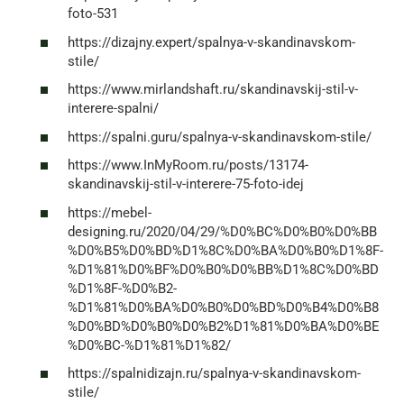
foto-531
https://dizajny.expert/spalnya-v-skandinavskom-
stile/
https://www.mirlandshaft.ru/skandinavskij-stil-v-
interere-spalni/
https://spalni.guru/spalnya-v-skandinavskom-stile/
https://www.InMyRoom.ru/posts/13174-
skandinavskij-stil-v-interere-75-foto-idej
https://mebel-
designing.ru/2020/04/29/%D0%BC%D0%B0%D0%BB
%D0%B5%D0%BD%D1%8C%D0%BA%D0%B0%D1%8F-
%D1%81%D0%BF%D0%B0%D0%BB%D1%8C%D0%BD
%D1%8F-%D0%B2-
%D1%81%D0%BA%D0%B0%D0%BD%D0%B4%D0%B8
%D0%BD%D0%B0%D0%B2%D1%81%D0%BA%D0%BE
%D0%BC-%D1%81%D1%82/
https://spalnidizajn.ru/spalnya-v-skandinavskom-
stile/