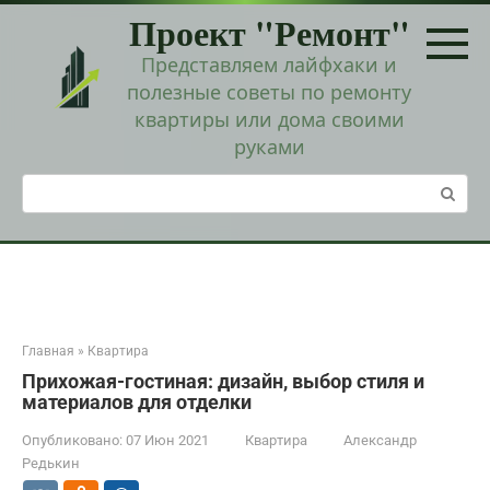
Перейти
Проект "Ремонт"
к
контенту
Представляем лайфхаки и
полезные советы по ремонту
квартиры или дома своими
руками
Поиск:
Главная
»
Квартира
Прихожая-гостиная: дизайн, выбор стиля и
материалов для отделки
Опубликовано:
07 Июн 2021
Квартира
Александр
Редькин