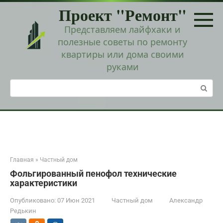
Перейти
Проект "Ремонт"
к
контенту
Представляем лайфхаки и
полезные советы по ремонту
квартиры или дома своими
руками
Поиск:
Главная
»
Частный дом
Фольгированный пенофол технические
характеристики
Опубликовано:
07 Июн 2021
Частный дом
Александр
Редькин