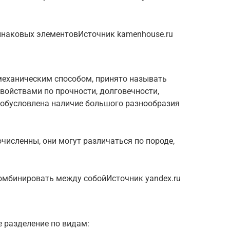
динаковых элементовИсточник kamenhouse.ru
еханическим способом, принято называть
войствами по прочности, долговечности,
ь обусловлена наличие большого разнообразия
численны, они могут различаться по породе,
омбинировать между собойИсточник yandex.ru
 разделение по видам: