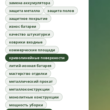
замена аккумулятора
защита металла
защита полов
защитное покрытие
износ батареи
качество штукатурки
коврики входные
коммерческие площади
криволинейные поверхности
литий-ионная батарея
мастерство отделки
металлический прокат
металлоконструкции
монолитные конструкции
мощность уборки