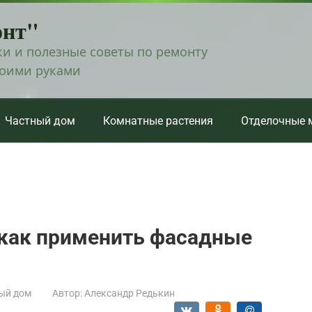
онт"
и и полезные советы по ремонту
воими руками
Частный дом
Комнатные растения
Отделочные 
 как применить фасадные
ый дом
Автор:
Александр Редькин