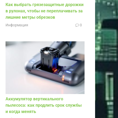
Как выбрать грязезащитные дорожки
в рулонах, чтобы не переплачивать за
лишние метры обрезков
Информация
0
Аккумулятор вертикального
пылесоса: как продлить срок службы
и когда менять