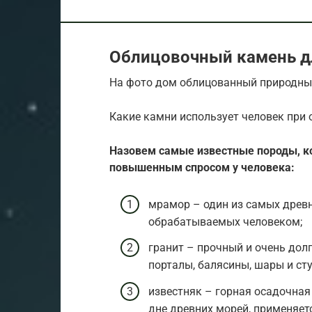
Облицовочный камень д
На фото дом облицованный природн
Какие камни использует человек при 
Назовем самые известные породы, ко
повышенным спросом у человека:
мрамор – один из самых древ
обрабатываемых человеком;
гранит – прочный и очень дол
порталы, балясины, шары и ст
известняк – горная осадочная
дне древних морей, применяет