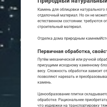
Природный натуральный
Камень для облицовки натурального 
отделочный материал. Но он не может
естественном состоянии: требуются 
строительный материал.
Отделка дома природным камнемИсточ
Первичная обработка, свойс
Путём механической или ручной обраб
присущими исходному каменному блок
весу. Сложность обработки зависит о
позволяют нарезать и преобразовыва
камень.
Ценообразование плитки складывается
обработке. Рациональнее приобретат
что издержки на транспортировку тя