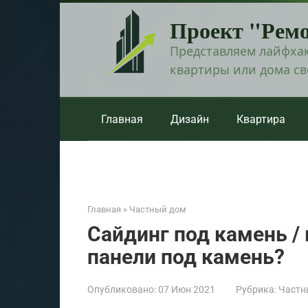
Перейти
Проект "Рем
к
контенту
Представляем лайфхак
квартиры или дома с
Главная
Дизайн
Квартира
Главная
»
Частный дом
Сайдинг под камень /
панели под камень?
Опубликовано:
07 Июн 2021
Рубрика:
Частн