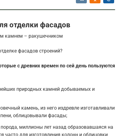
ля отделки фасадов
ым камнем – ракушечником
отделке фасадов строений?
торые с древних времен по сей день пользуются
нейших природных камней добываемых и
говечный камень, из него издревле изготавливали
упени, облицовывали фасады;
 порода, миллионы лет назад образовавшаяся на
ся часто для изготовления колонн и облицовки