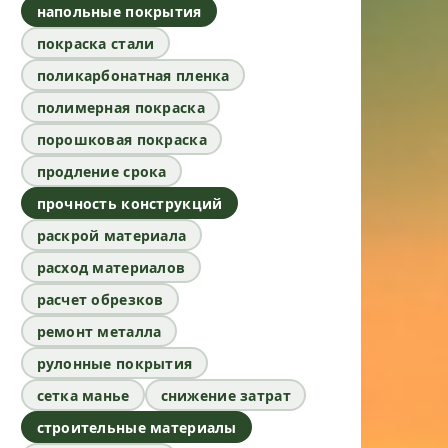
напольные покрытия
покраска стали
поликарбонатная пленка
полимерная покраска
порошковая покраска
продление срока
прочность конструкций
раскрой материала
расход материалов
расчет обрезков
ремонт металла
рулонные покрытия
сетка манье
снижение затрат
строительные материалы