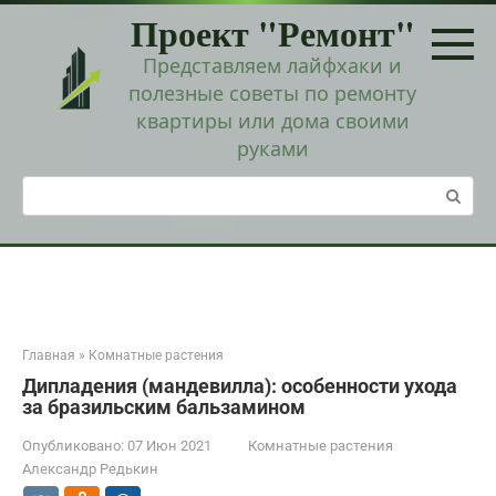
Перейти
Проект "Ремонт"
к
контенту
Представляем лайфхаки и
полезные советы по ремонту
квартиры или дома своими
руками
Поиск:
Главная
»
Комнатные растения
Дипладения (мандевилла): особенности ухода
за бразильским бальзамином
Опубликовано:
07 Июн 2021
Комнатные растения
Александр Редькин