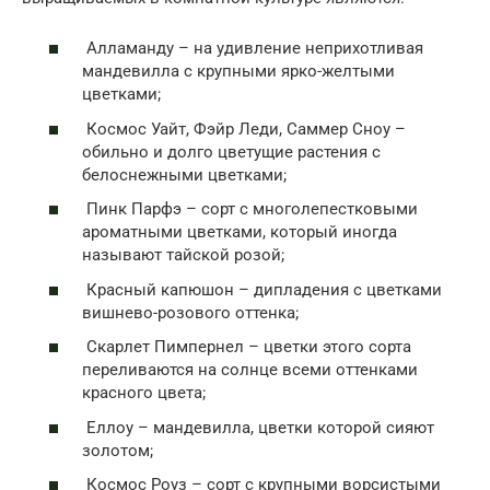
Алламанду – на удивление неприхотливая
мандевилла с крупными ярко-желтыми
цветками;
Космос Уайт, Фэйр Леди, Саммер Сноу –
обильно и долго цветущие растения с
белоснежными цветками;
Пинк Парфэ – сорт с многолепестковыми
ароматными цветками, который иногда
называют тайской розой;
Красный капюшон – дипладения с цветками
вишнево-розового оттенка;
Скарлет Пимпернел – цветки этого сорта
переливаются на солнце всеми оттенками
красного цвета;
Еллоу – мандевилла, цветки которой сияют
золотом;
Космос Роуз – сорт с крупными ворсистыми