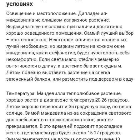
условиях
Освещение и местоположение. Дипладения-
мандевилла не слишком капризное растение.
Выращивать ее не сложно при наличии достаточно
хорошо освещенного помещения. Самый лучший выбор
– восточное окно. Некоторое количество солнечных
лучей необходимо, но жарким летом на южном окне
мандевилла, как и стефанотис, будет чувствовать себя
некомфортно. Если света мало, стебли чрезмерно
вытягивается в длину, а цветение бывает скудным.
Летом полезно выставить растение на слегка
затененный балкон, или разместить под деревом в саду
Температура. Мандевилла теплолюбивое растение,
хорошо растет в диапазоне температур 20-26 градусов.
Летом хорошо переносит и 35 градусную жару, но не на
солнце. Зимой мандевила из-за сокращения светового
дня пребывает в относительном покое, рост ее
прекращается. В это время ей подходит прохладное
место, где температура будет около 15-17 градусов.
Зимой температура не должна опускаться ниже 13