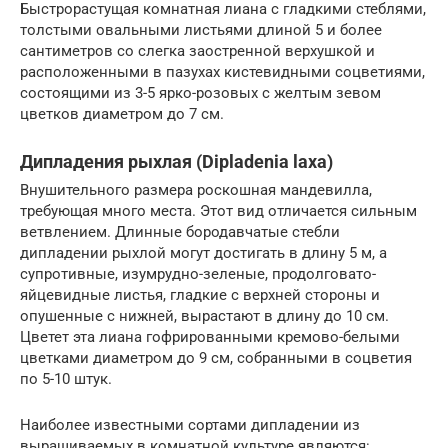
Быстрорастущая комнатная лиана с гладкими стеблями,
толстыми овальными листьями длиной 5 и более
сантиметров со слегка заостренной верхушкой и
расположенными в пазухах кистевидными соцветиями,
состоящими из 3-5 ярко-розовых с желтым зевом
цветков диаметром до 7 см.
Дипладения рыхлая (Dipladenia laxa)
Внушительного размера роскошная мандевилла,
требующая много места. Этот вид отличается сильным
ветвлением. Длинные бородавчатые стебли
дипладении рыхлой могут достигать в длину 5 м, а
супротивные, изумрудно-зеленые, продолговато-
яйцевидные листья, гладкие с верхней стороны и
опушенные с нижней, вырастают в длину до 10 см.
Цветет эта лиана гофрированными кремово-белыми
цветками диаметром до 9 см, собранными в соцветия
по 5-10 штук.
Наиболее известными сортами дипладении из
выращиваемых в комнатной культуре являются: