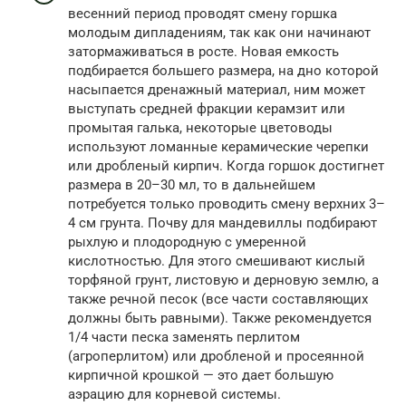
весенний период проводят смену горшка
молодым дипладениям, так как они начинают
затормаживаться в росте. Новая емкость
подбирается большего размера, на дно которой
насыпается дренажный материал, ним может
выступать средней фракции керамзит или
промытая галька, некоторые цветоводы
используют ломанные керамические черепки
или дробленый кирпич. Когда горшок достигнет
размера в 20–30 мл, то в дальнейшем
потребуется только проводить смену верхних 3–
4 см грунта. Почву для мандевиллы подбирают
рыхлую и плодородную с умеренной
кислотностью. Для этого смешивают кислый
торфяной грунт, листовую и дерновую землю, а
также речной песок (все части составляющих
должны быть равными). Также рекомендуется
1/4 части песка заменять перлитом
(агроперлитом) или дробленой и просеянной
кирпичной крошкой — это дает большую
аэрацию для корневой системы.