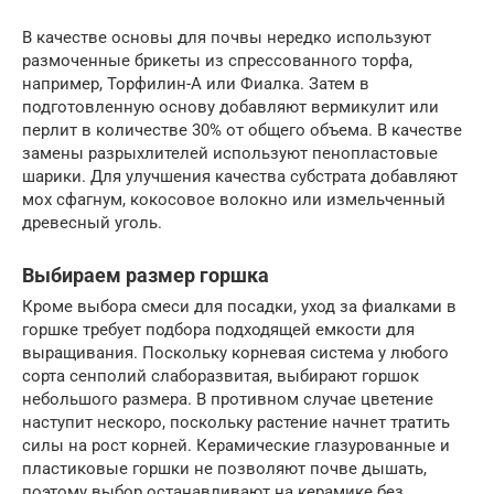
В качестве основы для почвы нередко используют
размоченные брикеты из спрессованного торфа,
например, Торфилин-А или Фиалка. Затем в
подготовленную основу добавляют вермикулит или
перлит в количестве 30% от общего объема. В качестве
замены разрыхлителей используют пенопластовые
шарики. Для улучшения качества субстрата добавляют
мох сфагнум, кокосовое волокно или измельченный
древесный уголь.
Выбираем размер горшка
Кроме выбора смеси для посадки, уход за фиалками в
горшке требует подбора подходящей емкости для
выращивания. Поскольку корневая система у любого
сорта сенполий слаборазвитая, выбирают горшок
небольшого размера. В противном случае цветение
наступит нескоро, поскольку растение начнет тратить
силы на рост корней. Керамические глазурованные и
пластиковые горшки не позволяют почве дышать,
поэтому выбор останавливают на керамике без