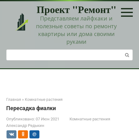
Перейти
Проект "Ремонт"
к
контенту
Представляем лайфхаки и
полезные советы по ремонту
квартиры или дома своими
руками
Поиск:
Главная
»
Комнатные растения
Пересадка фиалки
Опубликовано:
07 Июн 2021
Комнатные растения
Александр Редькин