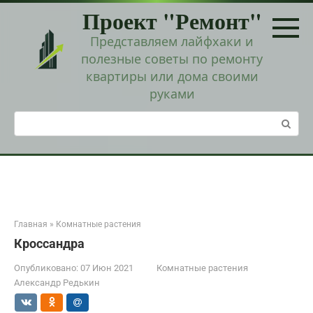
Перейти
Проект "Ремонт"
к
контенту
Представляем лайфхаки и
полезные советы по ремонту
квартиры или дома своими
руками
Поиск:
Главная
»
Комнатные растения
Кроссандра
Опубликовано:
07 Июн 2021
Комнатные растения
Александр Редькин