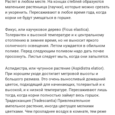
Растет в любом месте. На концах стеблей образуются
маленькие растеньица (паучки), которые можно срезать
и укоренить. Пересаживают в любое время года, когда
корни не будут умещаться в горшке.
Фикус, или каучуковое дерево (Ficus elastica).
Толерантен к высокой температуре и к центральному
отоплению в зимнее время, но не выносит яркого
солнечного освещения. Летом нуждается в обильном
поливе. Перед следующим поливом надо дать почве
просохнуть. Листья следует мыть, когда они запылятся.
Аспидистра, или чугунное растение (Aspidistra elatior).
При хорошем уходе достигает метровой высоты и
большого размаха. Это очень выносливый домашний
цветок, подходящий для начинающих, толерантый и к
высокой, и к низкой температуре. Пересаживают лишь
тогда, когда корни полностью займут весь горшок.
Традесканция (Tradescantia) Привлекательное
ампельное растение, иногда цветущее мелкими
цветками. Чем прохладнее воздух в комнате, тем реже