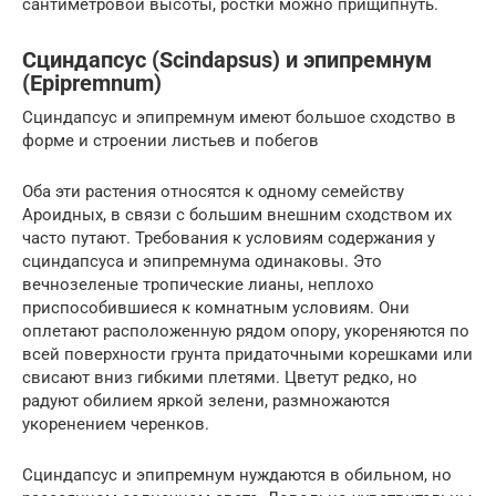
сантиметровой высоты, ростки можно прищипнуть.
Сциндапсус (Scindapsus) и эпипремнум
(Epipremnum)
Сциндапсус и эпипремнум имеют большое сходство в
форме и строении листьев и побегов
Оба эти растения относятся к одному семейству
Ароидных, в связи с большим внешним сходством их
часто путают. Требования к условиям содержания у
сциндапсуса и эпипремнума одинаковы. Это
вечнозеленые тропические лианы, неплохо
приспособившиеся к комнатным условиям. Они
оплетают расположенную рядом опору, укореняются по
всей поверхности грунта придаточными корешками или
свисают вниз гибкими плетями. Цветут редко, но
радуют обилием яркой зелени, размножаются
укоренением черенков.
Сциндапсус и эпипремнум нуждаются в обильном, но