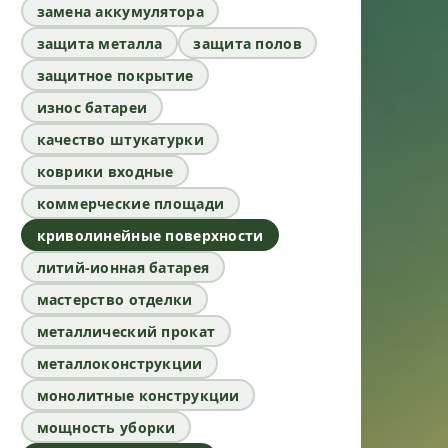
замена аккумулятора
защита металла
защита полов
защитное покрытие
износ батареи
качество штукатурки
коврики входные
коммерческие площади
криволинейные поверхности
литий-ионная батарея
мастерство отделки
металлический прокат
металлоконструкции
монолитные конструкции
мощность уборки