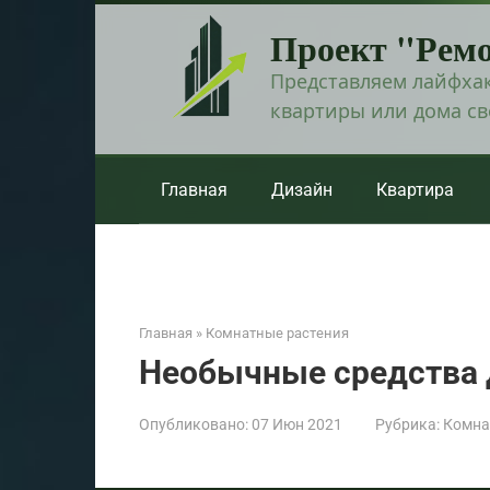
Перейти
Проект "Рем
к
контенту
Представляем лайфхак
квартиры или дома с
Главная
Дизайн
Квартира
Главная
»
Комнатные растения
Необычные средства 
Опубликовано:
07 Июн 2021
Рубрика:
Комна