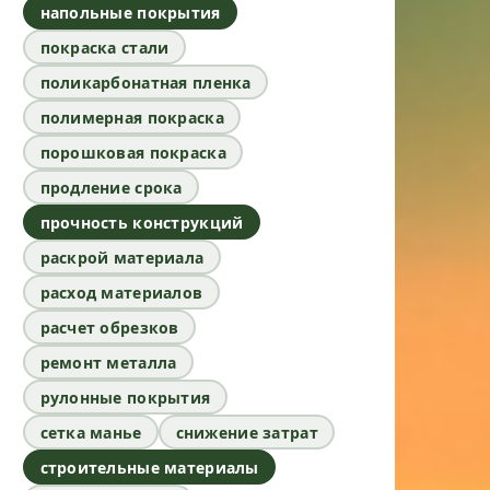
напольные покрытия
покраска стали
поликарбонатная пленка
полимерная покраска
порошковая покраска
продление срока
прочность конструкций
раскрой материала
расход материалов
расчет обрезков
ремонт металла
рулонные покрытия
сетка манье
снижение затрат
строительные материалы