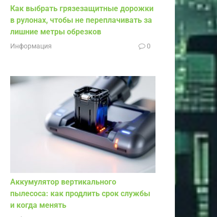
Как выбрать грязезащитные дорожки
в рулонах, чтобы не переплачивать за
лишние метры обрезков
Информация
0
Аккумулятор вертикального
пылесоса: как продлить срок службы
и когда менять