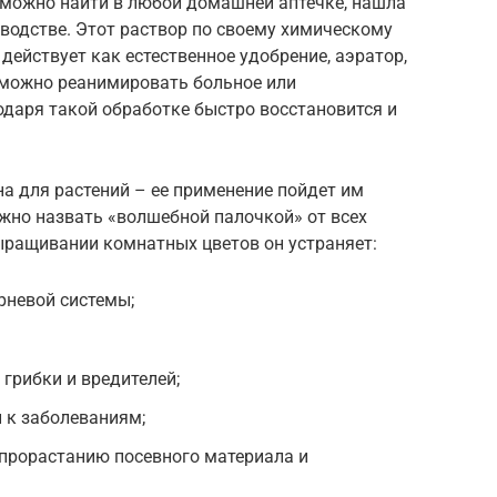
ю можно найти в любой домашней аптечке, нашла
водстве. Этот раствор по своему химическому
действует как естественное удобрение, аэратор,
 можно реанимировать больное или
одаря такой обработке быстро восстановится и
на для растений – ее применение пойдет им
ожно назвать «волшебной палочкой» от всех
ыращивании комнатных цветов он устраняет:
рневой системы;
грибки и вредителей;
 к заболеваниям;
 прорастанию посевного материала и