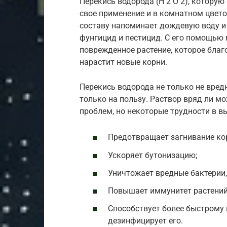
Перекись водорода (Н 2 О 2), котору
свое применение и в комнатном цвето
составу напоминает дождевую воду и 
фунгицид и пестицид. С его помощью
поврежденное растение, которое благ
нарастит новые корни.
Перекись водорода не только не вред
только на пользу. Раствор вряд ли м
проблем, но некоторые трудности в в
Предотвращает загнивание ко
Ускоряет бутонизацию;
Уничтожает вредные бактерии, 
Повышает иммунитет растений
Способствует более быстрому
дезинфицирует его.