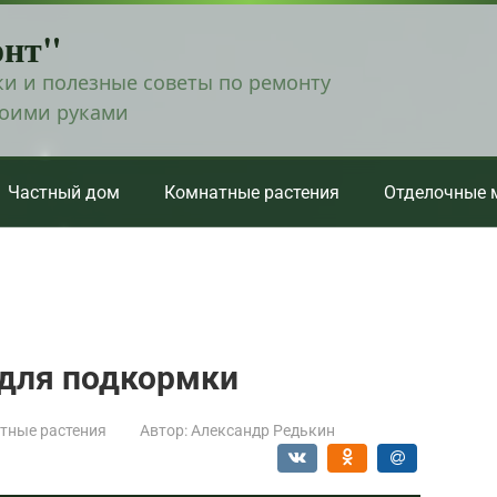
онт"
и и полезные советы по ремонту
воими руками
Частный дом
Комнатные растения
Отделочные 
для подкормки
тные растения
Автор:
Александр Редькин