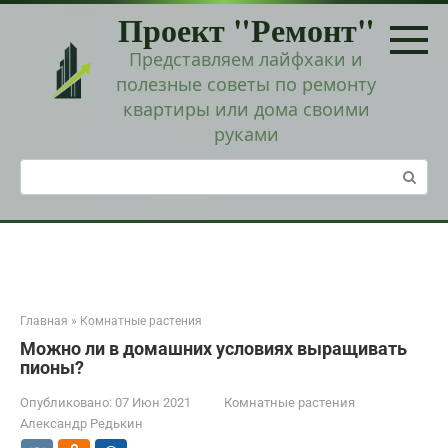
Перейти
Проект "Ремонт"
к
контенту
Представляем лайфхаки и
полезные советы по ремонту
квартиры или дома своими
руками
Поиск:
Главная
»
Комнатные растения
Можно ли в домашних условиях выращивать
пионы?
Опубликовано:
07 Июн 2021
Комнатные растения
Александр Редькин