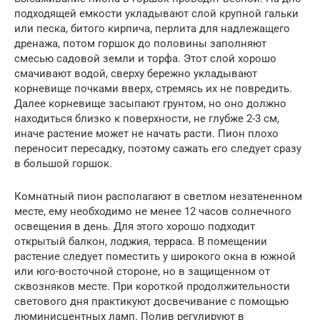
подходящей емкости укладывают слой крупной гальки
или песка, битого кирпича, перлита для надлежащего
дренажа, потом горшок до половины заполняют
смесью садовой земли и торфа. Этот слой хорошо
смачивают водой, сверху бережно укладывают
корневище почками вверх, стремясь их не повредить.
Далее корневище засыпают грунтом, но оно должно
находиться близко к поверхности, не глубже 2-3 см,
иначе растение может не начать расти. Пион плохо
переносит пересадку, поэтому сажать его следует сразу
в большой горшок.
Комнатный пион располагают в светлом незатененном
месте, ему необходимо не менее 12 часов солнечного
освещения в день. Для этого хорошо подходит
открытый балкон, лоджия, терраса. В помещении
растение следует поместить у широкого окна в южной
или юго-восточной стороне, но в защищенном от
сквозняков месте. При короткой продолжительности
светового дня практикуют досвечивание с помощью
люминисцентных ламп. Полив регулируют в