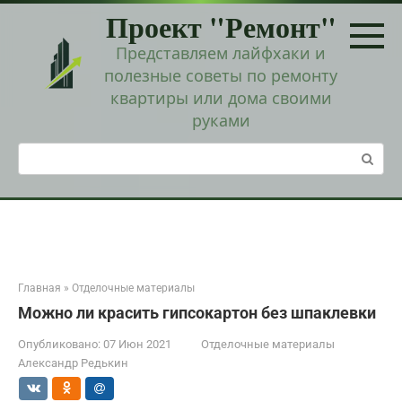
Перейти
Проект "Ремонт"
к
контенту
Представляем лайфхаки и
полезные советы по ремонту
квартиры или дома своими
руками
Поиск:
Главная
»
Отделочные материалы
Можно ли красить гипсокартон без шпаклевки
Опубликовано:
07 Июн 2021
Отделочные материалы
Александр Редькин