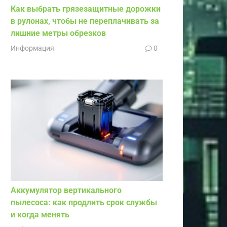
Как выбрать грязезащитные дорожки
в рулонах, чтобы не переплачивать за
лишние метры обрезков
Информация
0
Аккумулятор вертикального
пылесоса: как продлить срок службы
и когда менять