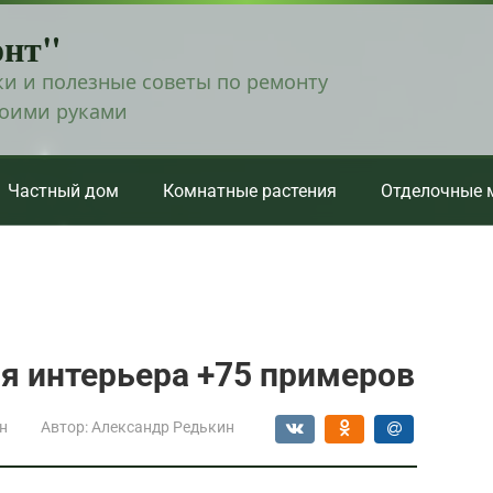
онт"
и и полезные советы по ремонту
воими руками
Частный дом
Комнатные растения
Отделочные 
я интерьера +75 примеров
н
Автор:
Александр Редькин