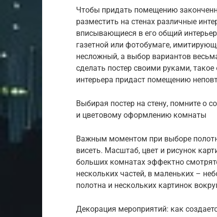
Чтобы придать помещению законченны
разместить на стенах различные инте
вписывающиеся в его общий интерьер.
газетной или фотобумаге, имитирующе
несложный, а выбор вариантов весь
сделать постер своими руками, такое
интерьера придаст помещению непов
Выбирая постер на стену, помните о 
и цветовому оформлению комнаты
Важным моментом при выборе полотна
висеть. Масштаб, цвет и рисунок кар
больших комнатах эффектно смотрятс
нескольких частей, в маленьких – не
полотна и нескольких картинок вокр
Декорация мероприятий: как создает