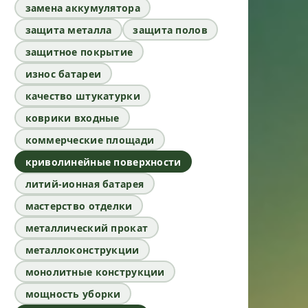
замена аккумулятора
защита металла
защита полов
защитное покрытие
износ батареи
качество штукатурки
коврики входные
коммерческие площади
криволинейные поверхности
литий-ионная батарея
мастерство отделки
металлический прокат
металлоконструкции
монолитные конструкции
мощность уборки