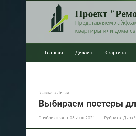
Перейти
Проект "Рем
к
контенту
Представляем лайфхак
квартиры или дома с
Главная
Дизайн
Квартира
Главная
»
Дизайн
Выбираем постеры дл
Опубликовано:
08 Июн 2021
Рубрика:
Дизай