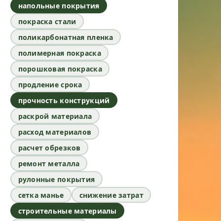
напольные покрытия
покраска стали
поликарбонатная пленка
полимерная покраска
порошковая покраска
продление срока
прочность конструкций
раскрой материала
расход материалов
расчет обрезков
ремонт металла
рулонные покрытия
сетка манье
снижение затрат
строительные материалы