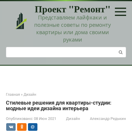
Перейти
Проект "Ремонт"
к
контенту
Представляем лайфхаки и
полезные советы по ремонту
квартиры или дома своими
руками
Поиск:
Главная
»
Дизайн
Стилевые решения для квартиры-студии:
модные идеи дизайна интерьера
Опубликовано:
08 Июн 2021
Дизайн
Александр Редькин