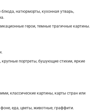
е блюда, натюрморты, кухонная утварь,
на.
пликационные герои, темные трагичные картины.
и.
, крупные портреты, бушующие стихии, яркие
ними, классические картины, карты стран или
фоне, еда, цветы, животные, граффити.