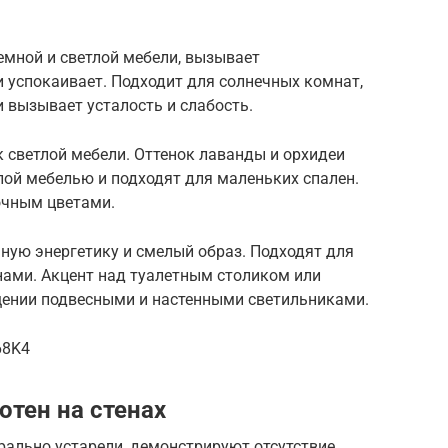
темной и светлой мебели, вызывает
 успокаивает. Подходит для солнечных комнат,
 вызывает усталость и слабость.
к светлой мебели. Оттенок лаванды и орхидеи
лой мебелью и подходят для маленьких спален.
очным цветами.
ную энергетику и смелый образ. Подходят для
нами. Акцент над туалетным столиком или
щении подвесными и настенными светильниками.
68K4
отен на стенах
рально устарели, демонстрируют отсутствие