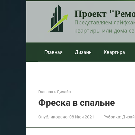
Перейти
Проект "Рем
к
контенту
Представляем лайфхак
квартиры или дома с
Главная
Дизайн
Квартира
Главная
»
Дизайн
Фреска в спальне
Опубликовано:
08 Июн 2021
Рубрика:
Дизай