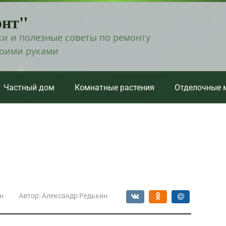
онт"
и и полезные советы по ремонту
воими руками
Частный дом
Комнатные растения
Отделочные 
н
Автор:
Александр Редькин