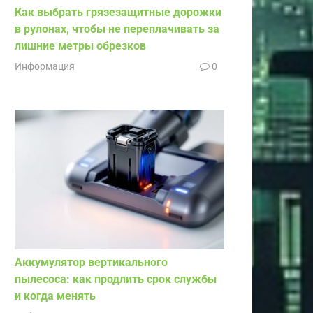
Как выбрать грязезащитные дорожки
в рулонах, чтобы не переплачивать за
лишние метры обрезков
Информация
0
Аккумулятор вертикального
пылесоса: как продлить срок службы
и когда менять