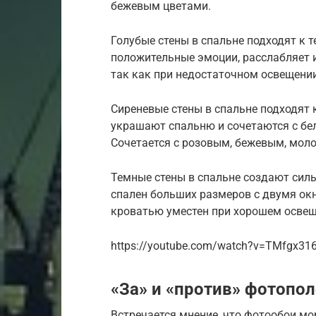
бежевым цветами.
Голубые стены в спальне подходят к 
положительные эмоции, расслабляет и
так как при недостаточном освещении
Сиреневые стены в спальне подходят 
украшают спальню и сочетаются с бе
Сочетается с розовым, бежевым, мол
Темные стены в спальне создают силь
спален больших размеров с двумя ок
кроватью уместен при хорошем осве
https://youtube.com/watch?v=TMfgx31
«За» и «против» фотопол
Встречается мнение, что фотообои мо