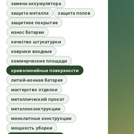
замена аккумулятора
защита металла
защита полов
защитное покрытие
износ батареи
качество штукатурки
коврики входные
коммерческие площади
криволинейные поверхности
литий-ионная батарея
мастерство отделки
металлический прокат
металлоконструкции
монолитные конструкции
мощность уборки