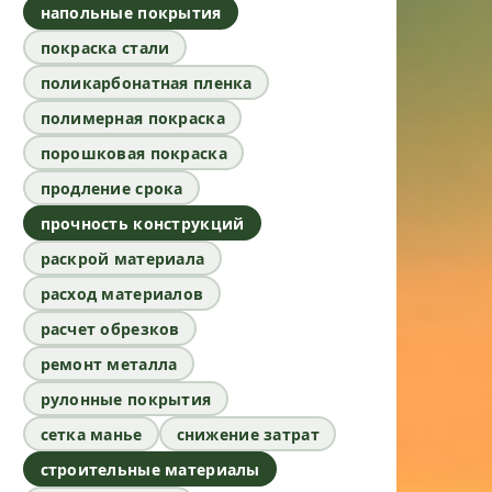
напольные покрытия
покраска стали
поликарбонатная пленка
полимерная покраска
порошковая покраска
продление срока
прочность конструкций
раскрой материала
расход материалов
расчет обрезков
ремонт металла
рулонные покрытия
сетка манье
снижение затрат
строительные материалы