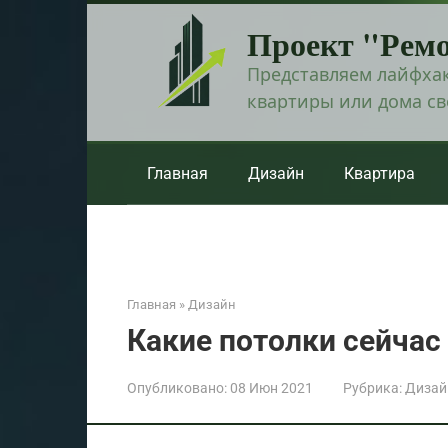
Перейти
Проект "Рем
к
контенту
Представляем лайфхак
квартиры или дома с
Главная
Дизайн
Квартира
Главная
»
Дизайн
Какие потолки сейчас
Опубликовано:
08 Июн 2021
Рубрика:
Дизай