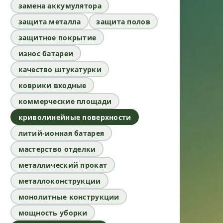
замена аккумулятора
защита металла
защита полов
защитное покрытие
износ батареи
качество штукатурки
коврики входные
коммерческие площади
криволинейные поверхности
литий-ионная батарея
мастерство отделки
металлический прокат
металлоконструкции
монолитные конструкции
мощность уборки