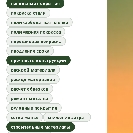
напольные покрытия
покраска стали
поликарбонатная пленка
полимерная покраска
порошковая покраска
продление срока
прочность конструкций
раскрой материала
расход материалов
расчет обрезков
ремонт металла
рулонные покрытия
сетка манье
снижение затрат
строительные материалы