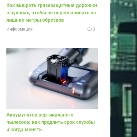
Как выбрать грязезащитные дорожки
в рулонах, чтобы не переплачивать за
лишние метры обрезков
Информация
0
Аккумулятор вертикального
пылесоса: как продлить срок службы
и когда менять