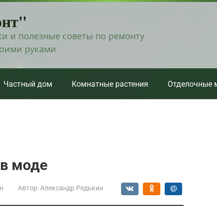
онт"
и и полезные советы по ремонту
воими руками
Частный дом
Комнатные растения
Отделочные 
 в моде
н
Автор:
Александр Редькин