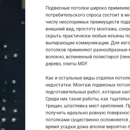
Подвесные потолки широко применяют
потребительского спроса состоит в м
числу неоспоримых преимуществ подв
внешний вид, простоту монтажа, сокр
скрыть практически любые изъяны п
выпирающие коммуникации. Для изго
потолков применяют разнообразные м
волокно, вспененный полистирол (пено
дерево, плиты MDF.
Как и остальные виды отделки потол
недостатки. Монтаж подвесных пото
подготовительных работ, которые на
Среди них такие работы, как тщатель
трещин, шпатлевка мест крепления. П
получить идеально ровную поверхност
потолками существенно осложняется 
время усадки дома вполне вероятно по