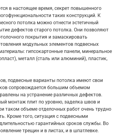
ся в настоящее время, секрет повышенного
ногофункциональности таких конструкций. К
есного потолка можно отнести эстетичный
ытие дефектов старого потолка. Они позволяют
отолочного покрытия и замаскировать
товления модульных элементов подвесных
атериалы: гипсокартонные панели, минеральное
пласт), металл (сталь или алюминий), пластик,
ков, подвесные варианты потолка имеют свои
лков сопровождается большим объемом
правлены на устранение различных дефектов.
ный монтаж плит по уровню, заделка швов и
ри таком объеме отделочных работ очень трудно
ь. Кроме того, ситуация с подвесными
длительностью гарантийных сроков службы. Во
явление трещин и в листах, и в шпатлевке.