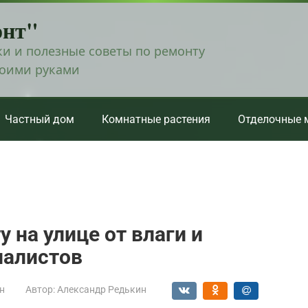
онт"
и и полезные советы по ремонту
воими руками
Частный дом
Комнатные растения
Отделочные 
 на улице от влаги и
иалистов
н
Автор:
Александр Редькин