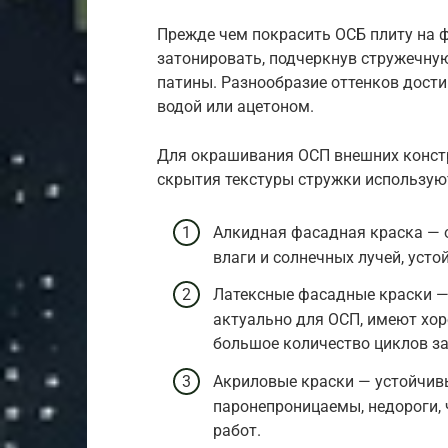
Прежде чем покрасить ОСБ плиту на 
затонировать, подчеркнув стружечную
патины. Разнообразие оттенков дост
водой или ацетоном.
Для окрашивания ОСП внешних констр
скрытия текстуры стружки используют
Алкидная фасадная краска — о
влаги и солнечных лучей, уст
Латексные фасадные краски — 
актуально для ОСП, имеют хо
большое количество циклов з
Акриловые краски — устойчивы
паронепроницаемы, недороги,
работ.