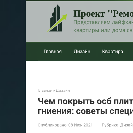
Перейти
Проект "Рем
к
контенту
Представляем лайфхак
квартиры или дома с
Главная
Дизайн
Квартира
Главная
»
Дизайн
Чем покрыть осб плиту
гниения: советы спец
Опубликовано:
08 Июн 2021
Рубрика:
Дизай