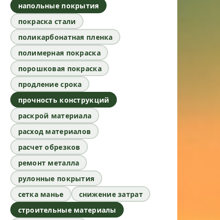
напольные покрытия
покраска стали
поликарбонатная пленка
полимерная покраска
порошковая покраска
продление срока
прочность конструкций
раскрой материала
расход материалов
расчет обрезков
ремонт металла
рулонные покрытия
сетка манье
снижение затрат
строительные материалы