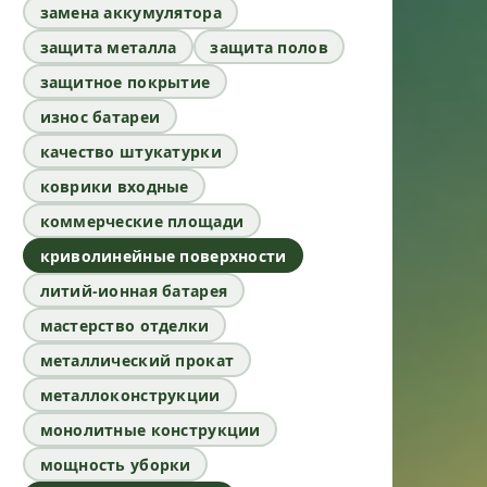
замена аккумулятора
защита металла
защита полов
защитное покрытие
износ батареи
качество штукатурки
коврики входные
коммерческие площади
криволинейные поверхности
литий-ионная батарея
мастерство отделки
металлический прокат
металлоконструкции
монолитные конструкции
мощность уборки