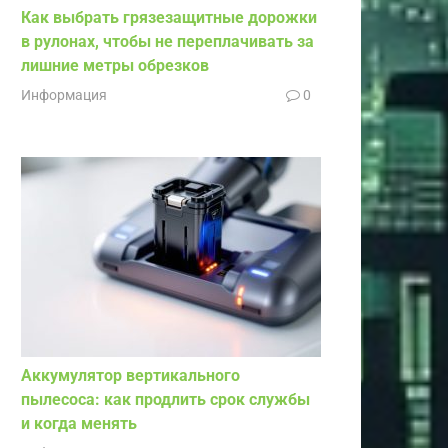
Как выбрать грязезащитные дорожки
в рулонах, чтобы не переплачивать за
лишние метры обрезков
Информация
0
Аккумулятор вертикального
пылесоса: как продлить срок службы
и когда менять