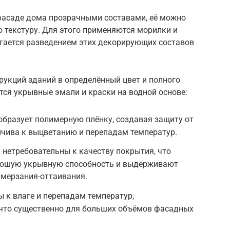
фасаде дома прозрачными составами, её можно
 текстуру. Для этого применяются морилки и
игается разведением этих декорирующих составов
укций зданий в определённый цвет и полного
ся укрывные эмали и краски на водной основе:
бразует полимерную плёнку, создавая защиту от
ойчива к выцветанию и перепадам температур.
нетребовательны к качеству покрытия, что
рошую укрывную способность и выдерживают
амерзания-оттаивания.
 к влаге и перепадам температур,
 что существенно для больших объёмов фасадных