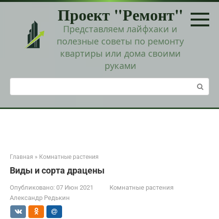
Перейти
Проект "Ремонт"
к
контенту
Представляем лайфхаки и
полезные советы по ремонту
квартиры или дома своими
руками
Поиск:
Главная
»
Комнатные растения
Виды и сорта драцены
Опубликовано:
07 Июн 2021
Комнатные растения
Александр Редькин