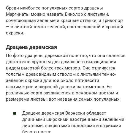
Среди наиболее популярных сортов драцены
Маргинаты можно назвать Биколор с листьями,
сочетающими зеленые и красные оттенки, и Триколор
— с листвой темно-зеленой, светло-зеленой и красной
окраски.
Драцена деремская
По фото драцены деремской понятно, что она является
достаточно крупным для домашнего выращивания
видом высотой более трех метров. Она отличается
толстым древовидным стволом с листьями темно-
зеленой окраски длиной около пятидесяти
сантиметров и шириной до пяти сантиметров. Ее
различные сорта различаются в основном цветом и
размерами листвы, вот названия самых популярных:
Драцена деремская Варнески обладает
длинными широкими заостренными зелеными
листьями, покрытыми полосками и штрихами
белого цвета;