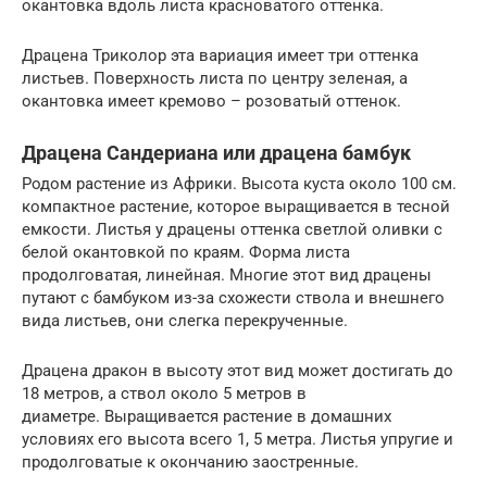
окантовка вдоль листа красноватого оттенка.
Драцена Триколор эта вариация имеет три оттенка
листьев. Поверхность листа по центру зеленая, а
окантовка имеет кремово – розоватый оттенок.
Драцена Сандериана или драцена бамбук
Родом растение из Африки. Высота куста около 100 см.
компактное растение, которое выращивается в тесной
емкости. Листья у драцены оттенка светлой оливки с
белой окантовкой по краям. Форма листа
продолговатая, линейная. Многие этот вид драцены
путают с бамбуком из-за схожести ствола и внешнего
вида листьев, они слегка перекрученные.
Драцена дракон в высоту этот вид может достигать до
18 метров, а ствол около 5 метров в
диаметре. Выращивается растение в домашних
условиях его высота всего 1, 5 метра. Листья упругие и
продолговатые к окончанию заостренные.