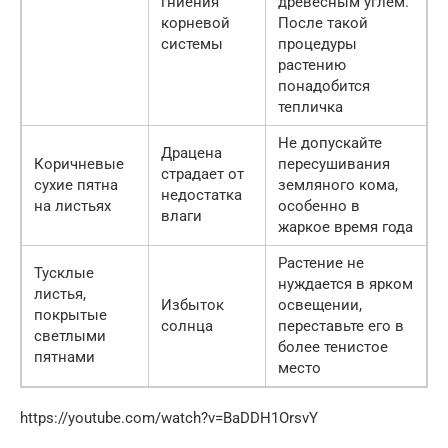
гниения
древесным углем.
корневой
После такой
системы
процедуры
растению
понадобится
тепличка
Не допускайте
Драцена
Коричневые
пересушивания
страдает от
сухие пятна
земляного кома,
недостатка
на листьях
особенно в
влаги
жаркое время года
Растение не
Тусклые
нуждается в ярком
листья,
Избыток
освещении,
покрытые
солнца
переставьте его в
светлыми
более тенистое
пятнами
место
https://youtube.com/watch?v=BaDDH1OrsvY