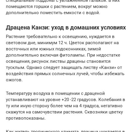
специальные поддоны с увлажненной галькой. В них
помещаются горшки с растением, вокруг можно
дополнительно поместить емкости с водой.
Драцена Канзи: уход в домашних условиях
Растение требовательно к освещению, нуждается в
световом дне, минимум 12 ч. Цветок располагают на
восточных или южных подоконниках, зимой
дополнительно включая фитолампы. При недостатке
освещения, рисунок листвы драцены становится
тусклым. Однако следует защищать листву «Канзи» от
воздействия прямых солнечных лучей, чтобы избежать
ожогов.
Температуру воздуха в помещении с драценой
устанавливают на уровне +20 -22 градусов. Колебания в
ту или иную сторону более чем на 4 градуса, негативно
скажутся на самочувствии растения. Сквозняки цветку
противопоказаны.
Как житель тропического климата, драцена нуждается в