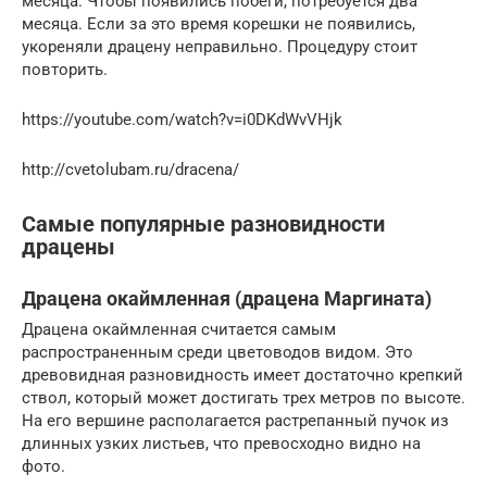
месяца. Чтобы появились побеги, потребуется два
месяца. Если за это время корешки не появились,
укореняли драцену неправильно. Процедуру стоит
повторить.
https://youtube.com/watch?v=i0DKdWvVHjk
http://cvetolubam.ru/dracena/
Самые популярные разновидности
драцены
Драцена окаймленная (драцена Маргината)
Драцена окаймленная считается самым
распространенным среди цветоводов видом. Это
древовидная разновидность имеет достаточно крепкий
ствол, который может достигать трех метров по высоте.
На его вершине располагается растрепанный пучок из
длинных узких листьев, что превосходно видно на
фото.