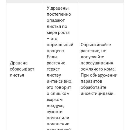
У драцены
постепенно
опадают
листья по
мере роста
– это
нормальный
Опрыскивайте
процесс.
растение, не
Если
допускайте
Драцена
растение
пересушивания
сбрасывает
теряет
земляного кома.
листья
листву
При обнаружении
интенсивно,
паразитов
это говорит
обработайте
о слишком
инсектицидами.
жарком
воздухе,
сухости
почвы или
появлении
вредителей.