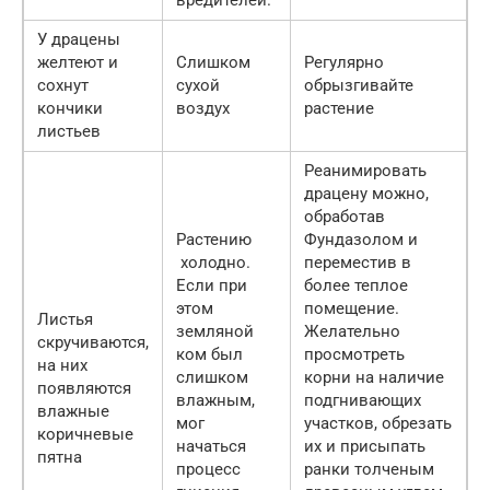
У драцены
желтеют и
Слишком
Регулярно
сохнут
сухой
обрызгивайте
кончики
воздух
растение
листьев
Реанимировать
драцену можно,
обработав
Растению
Фундазолом и
холодно.
переместив в
Если при
более теплое
этом
помещение.
Листья
земляной
Желательно
скручиваются,
ком был
просмотреть
на них
слишком
корни на наличие
появляются
влажным,
подгнивающих
влажные
мог
участков, обрезать
коричневые
начаться
их и присыпать
пятна
процесс
ранки толченым