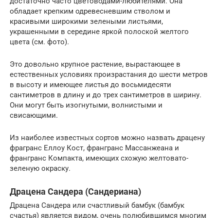
достаточно часто цветоводами-любителями. Она
обладает крепким одревесневшим стволом и
красивыми широкими зелеными листьями,
украшенными в середине яркой полоской желтого
цвета (см. фото).
Это довольно крупное растение, вырастающее в
естественных условиях произрастания до шести метров
в высоту и имеющее листья до восьмидесяти
сантиметров в длину и до трех сантиметров в ширину.
Они могут быть изогнутыми, волнистыми и
свисающими.
Из наиболее известных сортов можно назвать драцену
фрагранс Еллоу Кост, франгранс Массанжеана и
франгранс Компакта, имеющих схожую желтовато-
зеленую окраску.
Драцена Сандера (Сандериана)
Драцена Сандера или счастливый бамбук (бамбук
счастья) является видом, очень полюбившимся многим