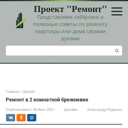
Перейти
Проект "Ремонт"
к
контенту
Представляем лайфхаки и
полезные советы по ремонту
квартиры или дома своими
руками
Поиск:
Главная
»
Дизайн
Ремонт в 2 комнатной брежневке
Опубликовано:
08 Июн 2021
Дизайн
Александр Редькин