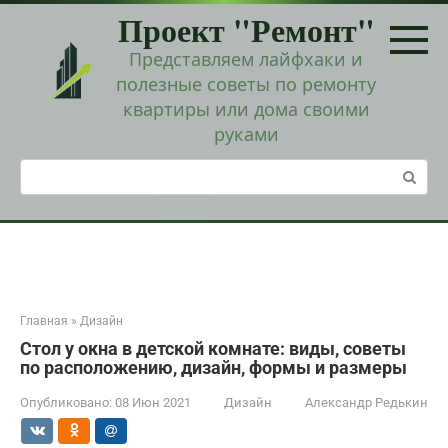
Перейти
Проект "Ремонт"
к
контенту
Представляем лайфхаки и
полезные советы по ремонту
квартиры или дома своими
руками
Поиск:
Главная
»
Дизайн
Стол у окна в детской комнате: виды, советы
по расположению, дизайн, формы и размеры
Опубликовано:
08 Июн 2021
Дизайн
Александр Редькин