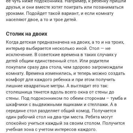
ее чуть ниже подоконника. Например, к ребенку пришли
друзья, и они вместе хотят поиграть или позаниматься
уроками. Подойдет такой вариант, и если комнату
населяют двое, а то и трое детей.
Столик на двоих
Когда детская предназначена на двоих, а то и на троих,
интерьер выбирается несколько иной. Стол — не
исключение. В советские времена в таких случаях у
детей общим единственный стол. Или родители
покупали сразу два стола, чем здорово загромождали
комнату. Времена изменились, и теперь можно создать
комфорт для каждого ребенка и при этом получить
лишние квадратные метры. А выглядит это так:
столешница тянется вдоль всего окна от стены до
стены. Под подоконником по обеим сторонам – тумба и
шкафчики с выдвижными ящиками и стеллажи. А в
середине стол разделяет общий комод. Получается
один рабочий стол на два-три места. Ребята могут
спокойно учиться каждый за своим столом. Получится
учебная зона с учетом интересов каждого.