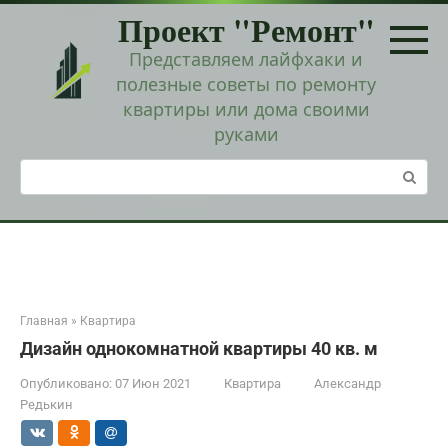
Перейти
Проект "Ремонт"
к
контенту
Представляем лайфхаки и
полезные советы по ремонту
квартиры или дома своими
руками
Поиск:
Главная
»
Квартира
Дизайн однокомнатной квартиры 40 кв. м
Опубликовано:
07 Июн 2021
Квартира
Александр
Редькин