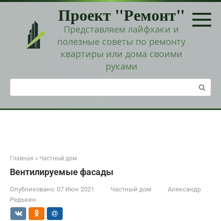
Перейти
Проект "Ремонт"
к
контенту
Представляем лайфхаки и
полезные советы по ремонту
квартиры или дома своими
руками
Поиск:
Главная
»
Частный дом
Вентилируемые фасады
Опубликовано:
07 Июн 2021
Частный дом
Александр
Редькин