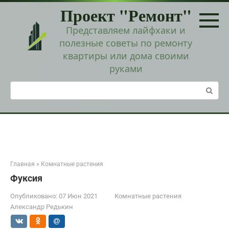
Перейти
Проект "Ремонт"
к
контенту
Представляем лайфхаки и
полезные советы по ремонту
квартиры или дома своими
руками
Поиск:
Главная
»
Комнатные растения
Фуксия
Опубликовано:
07 Июн 2021
Комнатные растения
Александр Редькин