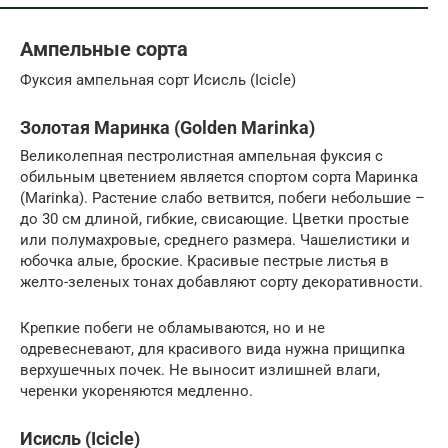
Ампельные сорта
Фуксия ампельная сорт Исисль (Icicle)
Золотая Маринка (Golden Marinka)
Великолепная пестролистная ампельная фуксия с
обильным цветением является спортом сорта Маринка
(Marinka). Растение слабо ветвится, побеги небольшие –
до 30 см длиной, гибкие, свисающие. Цветки простые
или полумахровые, среднего размера. Чашелистики и
юбочка алые, броские. Красивые пестрые листья в
желто-зеленых тонах добавляют сорту декоративности.
Крепкие побеги не обламываются, но и не
одревесневают, для красивого вида нужна прищипка
верхушечных почек. Не выносит излишней влаги,
черенки укореняются медленно.
Исисль (Icicle)