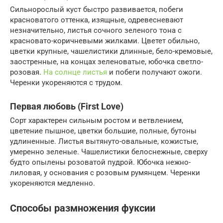
Сильнорослый куст быстро развивается, побеги
красноватого оттенка, изящные, одревесневают
незначительно, листья сочного зеленого тона с
красновато-коричневыми жилками. Цветет обильно,
цветки крупные, чашелистики длинные, бело-кремовые,
заостренные, на концах зеленоватые, юбочка светло-
розовая.
На солнце листья
и побеги получают ожоги.
Черенки укореняются с трудом.
Первая любовь (First Love)
Сорт характерен сильным ростом и ветвлением,
цветение пышное, цветки большие, полные, бутоны
удлиненные. Листья вытянуто-овальные, кожистые,
умеренно зеленые. Чашелистики белоснежные, сверху
будто опылены розоватой пудрой. Юбочка нежно-
лиловая, у основания с розовым румянцем. Черенки
укореняются медленно.
Способы размножения фуксии