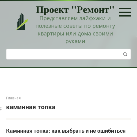
Перейти
Проект "Ремонт"
к
контенту
Представляем лайфхаки и
полезные советы по ремонту
квартиры или дома своими
руками
Поиск:
Главная
каминная топка
Каминная топка: как выбрать и не ошибиться