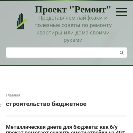
Перейти
Проект "Ремонт"
к
контенту
Представляем лайфхаки и
полезные советы по ремонту
квартиры или дома своими
руками
Поиск:
Главная
строительство бюджетное
Металлическая диета для бюджета: как б/у
прокат помогает снизить смету стройки на 40%