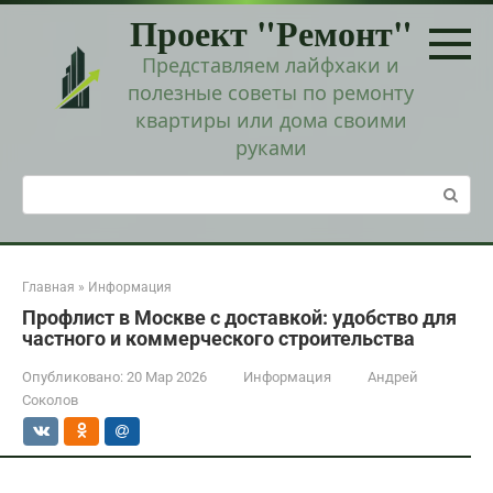
Перейти
Проект "Ремонт"
к
контенту
Представляем лайфхаки и
полезные советы по ремонту
квартиры или дома своими
руками
Поиск:
Главная
»
Информация
Профлист в Москве с доставкой: удобство для
частного и коммерческого строительства
Опубликовано:
20 Мар 2026
Информация
Андрей
Соколов