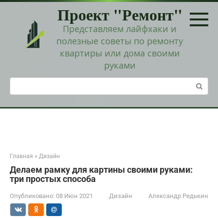
Перейти
Проект "Ремонт"
к
контенту
Представляем лайфхаки и
полезные советы по ремонту
квартиры или дома своими
руками
Поиск:
Главная
»
Дизайн
Делаем рамку для картины своими руками:
три простых способа
Опубликовано:
08 Июн 2021
Дизайн
Александр Редькин