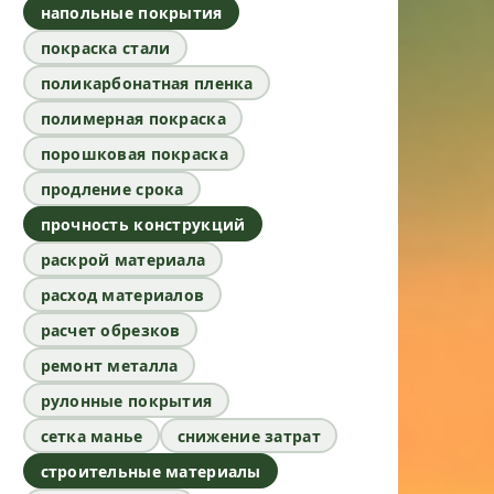
напольные покрытия
покраска стали
поликарбонатная пленка
полимерная покраска
порошковая покраска
продление срока
прочность конструкций
раскрой материала
расход материалов
расчет обрезков
ремонт металла
рулонные покрытия
сетка манье
снижение затрат
строительные материалы