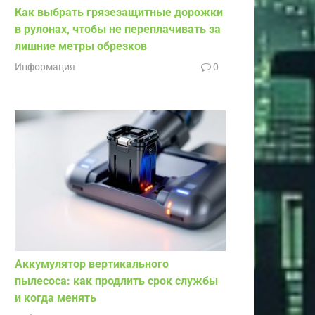
Как выбрать грязезащитные дорожки
в рулонах, чтобы не переплачивать за
лишние метры обрезков
Информация
0
Аккумулятор вертикального
пылесоса: как продлить срок службы
и когда менять