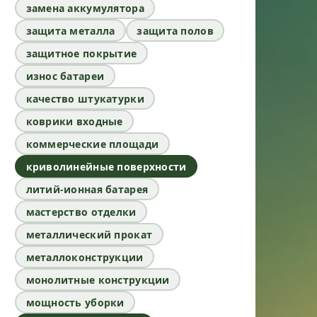
замена аккумулятора
защита металла
защита полов
защитное покрытие
износ батареи
качество штукатурки
коврики входные
коммерческие площади
криволинейные поверхности
литий-ионная батарея
мастерство отделки
металлический прокат
металлоконструкции
монолитные конструкции
мощность уборки