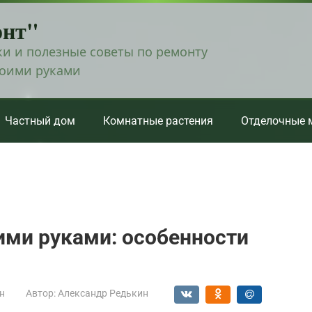
онт"
и и полезные советы по ремонту
воими руками
Частный дом
Комнатные растения
Отделочные 
ими руками: особенности
н
Автор:
Александр Редькин