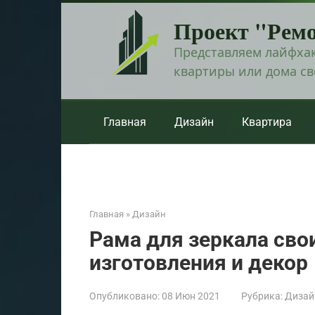
Перейти
Проект "Рем
к
контенту
Представляем лайфхак
квартиры или дома с
Главная
Дизайн
Квартира
Главная
»
Дизайн
Рама для зеркала сво
изготовления и декор
Опубликовано:
08 Июн 2021
Рубрика:
Дизай