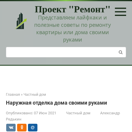
Перейти
Проект "Ремонт"
к
контенту
Представляем лайфхаки и
полезные советы по ремонту
квартиры или дома своими
руками
Поиск:
Главная
»
Частный дом
Наружная отделка дома своими руками
Опубликовано:
07 Июн 2021
Частный дом
Александр
Редькин