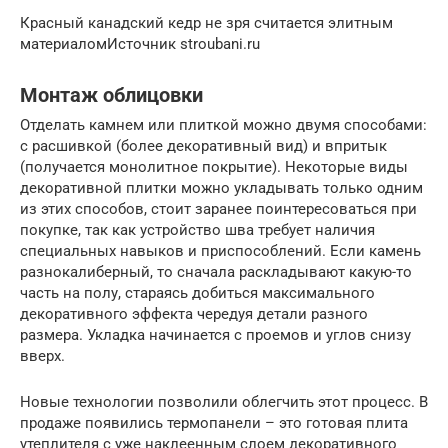
Красный канадский кедр не зря считается элитным
материаломИсточник stroubani.ru
Монтаж облицовки
Отделать камнем или плиткой можно двумя способами:
с расшивкой (более декоративный вид) и впритык
(получается монолитное покрытие). Некоторые виды
декоративной плитки можно укладывать только одним
из этих способов, стоит заранее поинтересоваться при
покупке, так как устройство шва требует наличия
специальных навыков и приспособлений. Если камень
разнокалиберный, то сначала раскладывают какую-то
часть на полу, стараясь добиться максимального
декоративного эффекта чередуя детали разного
размера. Укладка начинается с проемов и углов снизу
вверх.
Новые технологии позволили облегчить этот процесс. В
продаже появились термопанели – это готовая плита
утеплителя с уже наклеенным слоем декоративного