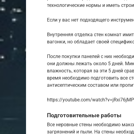
технологические нормы и иметь стро
Если у вас нет подходящего инструме
Внутренняя отделка стен комнат ими
вагонки, но обладает своей специфико
После покупки панелей с них необход
они должны лежать около 5 дней. Ми
влажность, которая за эти 5 дней сра
время необходимо подготовить все с
антисептическим составом или пропи
https://youtube.com/watch?v=jRxi76jM
Подготовительные работы
Все неровные стены необходимо макс
загрязнений и пыли. На стены необх