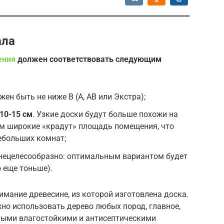
ала
ения
должен соответствовать следующим
ен быть не ниже В (А, АВ или Экстра);
10-15 см
. Узкие доски будут больше похожи на
ком широкие «крадут» площадь помещения, что
ебольших комнат;
 нецелесообразно: оптимальным вариантом будет
 еще тоньше).
мание древесине, из которой изготовлена доска.
о использовать дерево любых пород, главное,
ными влагостойкими и антисептическими