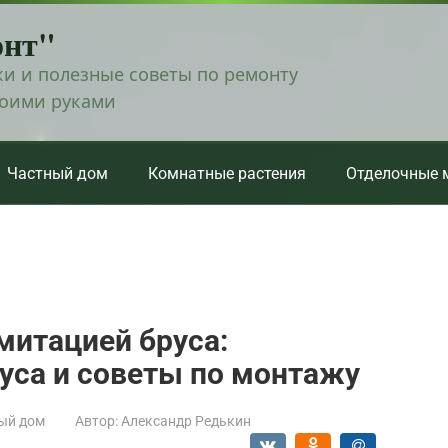
онт"
и и полезные советы по ремонту
воими руками
Частный дом
Комнатные растения
Отделочные 
митацией бруса:
уса и советы по монтажу
ый дом
Автор:
Александр Редькин