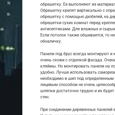
обрешетку. Ее выполняют из материал
Обрешетку крепят вертикально с опре
обрешетку с помощью дюбелей, на д
обрешетки сухих комнат перед крепл
антисептиками. Для влажных и сыры
Если потолок также обшивается, то н
обналичку.
Панели под брус всегда монтируют и 
очень схожи с отделкой фасада. Очен
кляймы. Но монтировать панели на п
удобно. Лучше использовать саморез
необходимо в шип под определенным у
лицевым способом не очень целесооб
шляпки достаточно трудно и их будет
стен.
При соединении деревянных панелей в