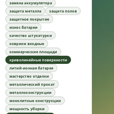
замена аккумулятора
защита металла
защита полов
защитное покрытие
износ батареи
качество штукатурки
коврики входные
коммерческие площади
криволинейные поверхности
литий-ионная батарея
мастерство отделки
металлический прокат
металлоконструкции
монолитные конструкции
мощность уборки