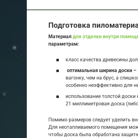
Подготовка пиломатери
Материал
для отделки внутри помещ
параметрам:
класс качества древесины долж
оптимальная ширина доски – 
вагонку, чем на брус, а слиш
особенно неэффективно для н
использование толстой доски
21 миллиметровая доска (либо
Помимо размеров следует уделить вни
Для неотапливаемого помещения можн
чтобы доска была обработана защит