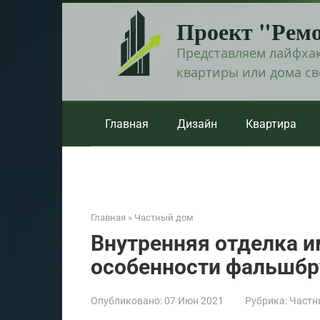
Перейти
Проект "Рем
к
контенту
Представляем лайфхак
квартиры или дома с
Главная
Дизайн
Квартира
Главная
»
Частный дом
Внутренняя отделка и
особенности фальшбр
Опубликовано:
07 Июн 2021
Рубрика:
Частн