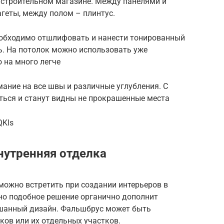
в строительном магазине. Между панелями и
геты, между полом – плинтус.
еобходимо отшлифовать и нанести тонированный
ь. На потолок можно использовать уже
 на много легче
мание на все швы и различные углубления. С
ться и станут видны не прокрашенные места
QKls
нутренняя отделка
можно встретить при создании интерьеров в
, но подобное решение органично дополнит
шанный дизайн. Фальшбрус может быть
ков или их отдельных участков.