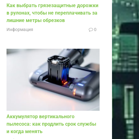
Как выбрать грязезащитные дорожки
в рулонах, чтобы не переплачивать за
лишние метры обрезков
Информация
0
Аккумулятор вертикального
пылесоса: как продлить срок службы
и когда менять