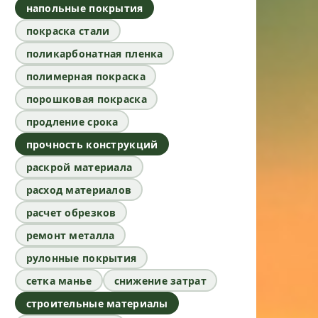
напольные покрытия
покраска стали
поликарбонатная пленка
полимерная покраска
порошковая покраска
продление срока
прочность конструкций
раскрой материала
расход материалов
расчет обрезков
ремонт металла
рулонные покрытия
сетка манье
снижение затрат
строительные материалы