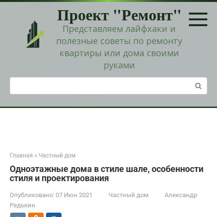
Перейти
Проект "Ремонт"
к
контенту
Представляем лайфхаки и
полезные советы по ремонту
квартиры или дома своими
руками
Поиск:
Главная
»
Частный дом
Одноэтажные дома в стиле шале, особенности
стиля и проектирования
Опубликовано:
07 Июн 2021
Частный дом
Александр
Редькин