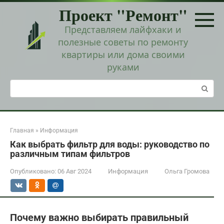
Перейти
Проект "Ремонт"
к
контенту
Представляем лайфхаки и
полезные советы по ремонту
квартиры или дома своими
руками
Поиск:
Главная
»
Информация
Как выбрать фильтр для воды: руководство по
различным типам фильтров
Опубликовано:
06 Авг 2024
Информация
Ольга Громова
Почему важно выбирать правильный