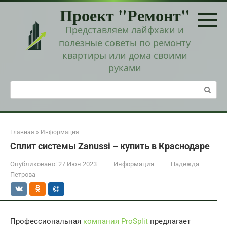
Перейти
Проект "Ремонт"
к
контенту
Представляем лайфхаки и
полезные советы по ремонту
квартиры или дома своими
руками
Поиск:
Главная
»
Информация
Сплит системы Zanussi – купить в Краснодаре
Опубликовано:
27 Июн 2023
Информация
Надежда
Петрова
Профессиональная
компания ProSplit
предлагает