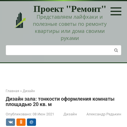
Перейти
Проект "Ремонт"
к
контенту
Представляем лайфхаки и
полезные советы по ремонту
квартиры или дома своими
руками
Поиск:
Главная
»
Дизайн
Дизайн зала: тонкости оформления комнаты
площадью 20 кв. м
Опубликовано:
08 Июн 2021
Дизайн
Александр Редькин