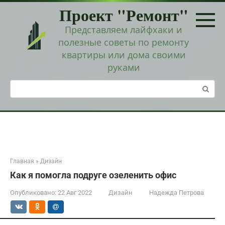
Перейти
Проект "Ремонт"
к
контенту
Представляем лайфхаки и
полезные советы по ремонту
квартиры или дома своими
руками
Поиск:
Главная
»
Дизайн
Как я помогла подруге озеленить офис
Опубликовано:
22 Авг 2022
Дизайн
Надежда Петрова