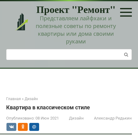
Перейти
Проект "Ремонт"
к
контенту
Представляем лайфхаки и
полезные советы по ремонту
квартиры или дома своими
руками
Поиск:
Главная
»
Дизайн
Квартира в классическом стиле
Опубликовано:
08 Июн 2021
Дизайн
Александр Редькин