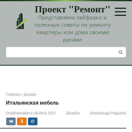
Перейти
Проект "Ремонт"
к
контенту
Представляем лайфхаки и
полезные советы по ремонту
квартиры или дома своими
руками
Поиск:
Главная
»
Дизайн
Итальянская мебель
Опубликовано:
08 Июн 2021
Дизайн
Александр Редькин