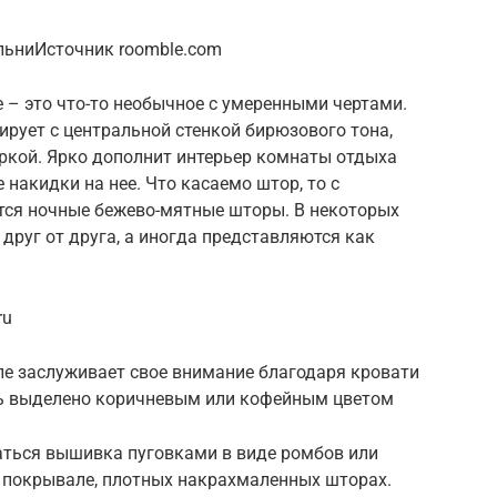
льниИсточник roomble.com
 – это что-то необычное с умеренными чертами.
рует с центральной стенкой бирюзового тона,
кой. Ярко дополнит интерьер комнаты отдыха
накидки на нее. Что касаемо штор, то с
ся ночные бежево-мятные шторы. В некоторых
друг от друга, а иногда представляются как
ru
ле заслуживает свое внимание благодаря кровати
ть выделено коричневым или кофейным цветом
аться вышивка пуговками в виде ромбов или
в покрывале, плотных накрахмаленных шторах.