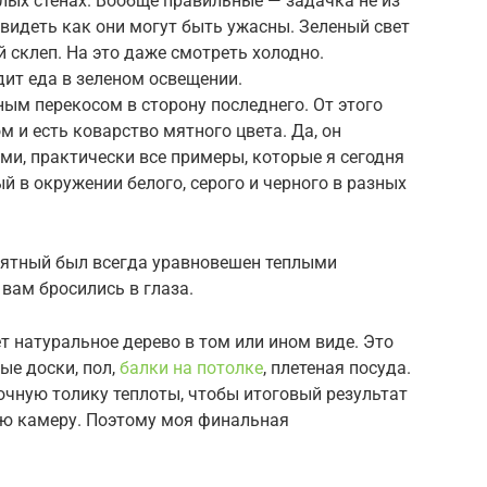
елых стенах. Вообще правильные — задачка не из
видеть как они могут быть ужасны. Зеленый свет
 склеп. На это даже смотреть холодно.
ит еда в зеленом освещении.
ным перекосом в сторону последнего. От этого
 и есть коварство мятного цвета. Да, он
ми, практически все примеры, которые я сегодня
й в окружении белого, серого и черного в разных
 мятный был всегда уравновешен теплыми
 вам бросились в глаза.
т натуральное дерево в том или ином виде. Это
ые доски, пол,
балки на потолке
, плетеная посуда.
очную толику теплоты, чтобы итоговый результат
ую камеру. Поэтому моя финальная