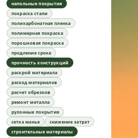
напольные покрытия
покраска стали
поликарбонатная пленка
полимерная покраска
порошковая покраска
продление срока
прочность конструкций
раскрой материала
расход материалов
расчет обрезков
ремонт металла
рулонные покрытия
сетка манье
снижение затрат
строительные материалы