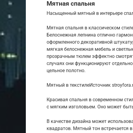
Мятная спальня
Насыщенный мятный в интерьере спа
Мятная спальня в классическом стиле
Белоснежная лепнина отлично гармони
оформленного декоративной штукатур
мягкая белоснежная мебель и светлые 
прозрачным тюлем эффектно смотрят
случаях они функционируют отдельно 
цельное полотно.
Мятный в текстилеИсточник stroyfora.
Красивая спальня в современном сти
с мягким изголовьем. Оно может бы
В качестве дизайна может использов
квадратов. Мятный тон встречается 