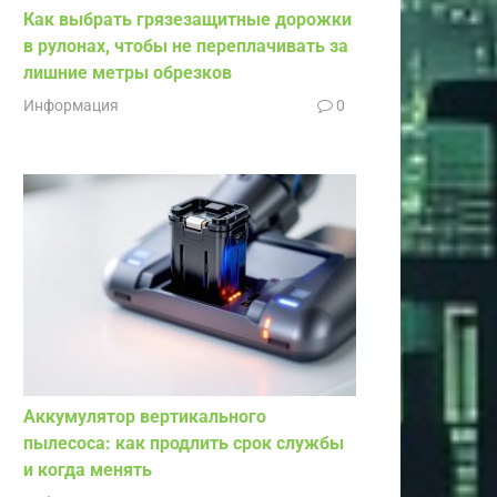
Как выбрать грязезащитные дорожки
в рулонах, чтобы не переплачивать за
лишние метры обрезков
Информация
0
Аккумулятор вертикального
пылесоса: как продлить срок службы
и когда менять