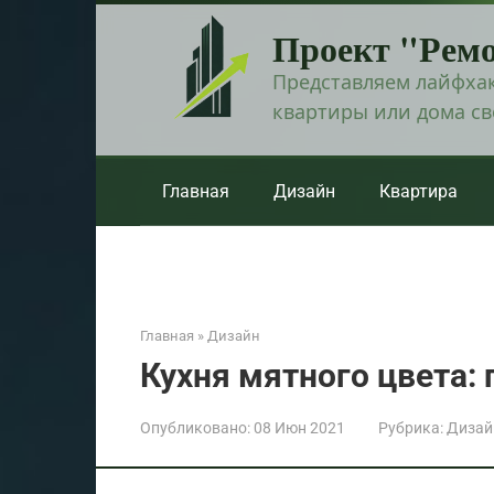
Перейти
Проект "Рем
к
контенту
Представляем лайфхак
квартиры или дома с
Главная
Дизайн
Квартира
Главная
»
Дизайн
Кухня мятного цвета:
Опубликовано:
08 Июн 2021
Рубрика:
Дизай