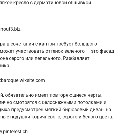
мягкое кресло с дерматиновой обшивкой.
rout3.biz
а в сочетании с кантри требует большого
может участвовать оттенок зеленого — это фасад
оне серого или пепельного. Разбавляет
ника.
baroque.wixsite.com
ой, обязательно имеет повторяющиеся черты.
лично смотрятся с белоснежными потолками и
тдыха предусмотрен мягкий бирюзовый диван, на
ые подушки коричневого, серого и белого цвета.
pinterest.ch