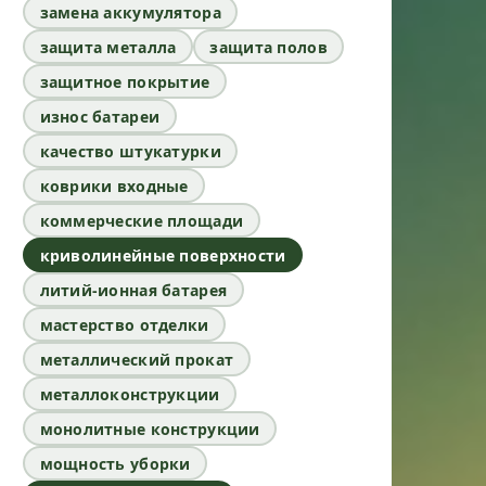
замена аккумулятора
защита металла
защита полов
защитное покрытие
износ батареи
качество штукатурки
коврики входные
коммерческие площади
криволинейные поверхности
литий-ионная батарея
мастерство отделки
металлический прокат
металлоконструкции
монолитные конструкции
мощность уборки