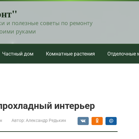
онт"
и и полезные советы по ремонту
воими руками
Частный дом
Комнатные растения
Отделочные 
 прохладный интерьер
н
Автор:
Александр Редькин